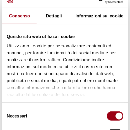
preso parte a "disordini di massa". Entrambe
rischiano fino a 15 anni di detenzione.
Consenso
Dettagli
Informazioni sui cookie
Inoltre, le forze di sicurezza hanno compiuto
diverse irruzioni negli uffici del quotidiano
Questo sito web utilizza i cookie
Nasha Niva, della European Radio for Belarus
Utilizziamo i cookie per personalizzare contenuti ed
e della stazione televisiva Belsat. Le
annunci, per fornire funzionalità dei social media e per
abitazioni di numerosi giornalisti che
analizzare il nostro traffico. Condividiamo inoltre
collaborano con tali testate sono state
informazioni sul modo in cui utilizzi il nostro sito con i
nostri partner che si occupano di analisi dei dati web,
perquisite ed il loro equipaggiamento
pubblicità e social media, i quali potrebbero combinarle
sequestrato.
con altre informazioni che hai fornito loro o che hanno
La Rappresentante per la libertà dei media ha
raccolto dal tuo utilizzo dei loro servizi.
invitato le autorità bielorusse a porre fine a
tali azioni ostili nei confronti dei mezzi di
Selezione
Necessari
del
informazione indipendenti e a rilasciare
consenso
immediatamente Khalip e Radina. Inoltre, la