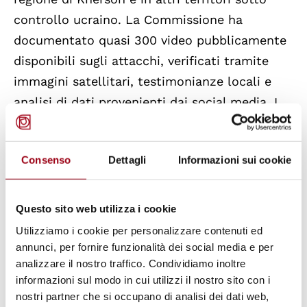
controllo ucraino. La Commissione ha
documentato quasi 300 video pubblicamente
disponibili sugli attacchi, verificati tramite
immagini satellitari, testimonianze locali e
analisi di dati provenienti dai social media. I
modelli osservati indicano che gli
attacchi
non sono stati casuali
, ma eseguiti in
Consenso
Dettagli
Informazioni sui cookie
modo
sistematico e premeditato
, coerente
con una
politica statale coordinata
.
Questo sito web utilizza i cookie
L’indagine ha accertato che tali attacchi
Utilizziamo i cookie per personalizzare contenuti ed
hanno colpito civili – donne, uomini e
annunci, per fornire funzionalità dei social media e per
analizzare il nostro traffico. Condividiamo inoltre
bambini – durante le normali attività
informazioni sul modo in cui utilizzi il nostro sito con i
quotidiane, oltre a servizi di emergenza, come
nostri partner che si occupano di analisi dei dati web,