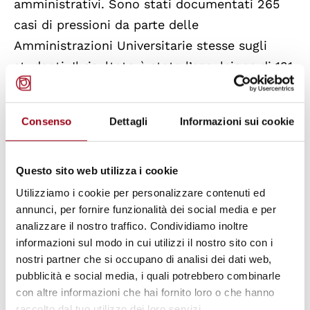
amministrativi. Sono stati documentati 265
casi di pressioni da parte delle
Amministrazioni Universitarie stesse sugli
studenti. Il risultato è stata l’espulsione di 131
studenti tacciati di avere assunto una
posizione di non passività e silenzio di fronte
Consenso
Dettagli
Informazioni sui cookie
alle violenze delle autorità sui propri cittadini
e nei confronti di alcuni studenti sono stati
aperti fascicoli di casi penali.
Questo sito web utilizza i cookie
Utilizziamo i cookie per personalizzare contenuti ed
annunci, per fornire funzionalità dei social media e per
L'evento si terrà
in italiano,
con la
traduzione
analizzare il nostro traffico. Condividiamo inoltre
simultanea in inglese
.
informazioni sul modo in cui utilizzi il nostro sito con i
nostri partner che si occupano di analisi dei dati web,
Interveranno:
pubblicità e social media, i quali potrebbero combinarle
con altre informazioni che hai fornito loro o che hanno
raccolto dal tuo utilizzo dei loro servizi.