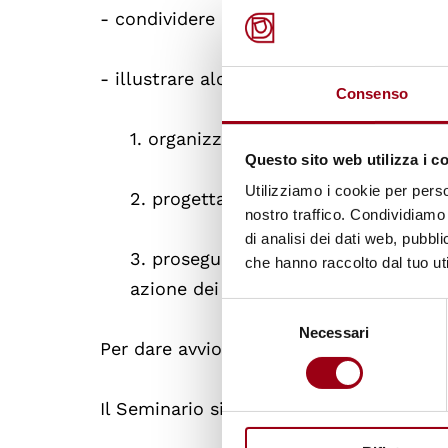
- condividere idee e iniziative per affr
- illustrare alcune proposte per:
Consenso
1. organizzare l’insegnamento dell’e
Questo sito web utilizza i c
Utilizziamo i cookie per perso
2. progettare il 10 dicembre, Giornat
nostro traffico. Condividiamo 
di analisi dei dati web, pubbl
3. proseguire il programma “Io ho cu
che hanno raccolto dal tuo uti
azione dei docenti che intendiamo r
Selezione
Necessari
del
Per dare avvio al lavoro, si invitia a com
consenso
Il Seminario si svolgerà
via Zoom
al se