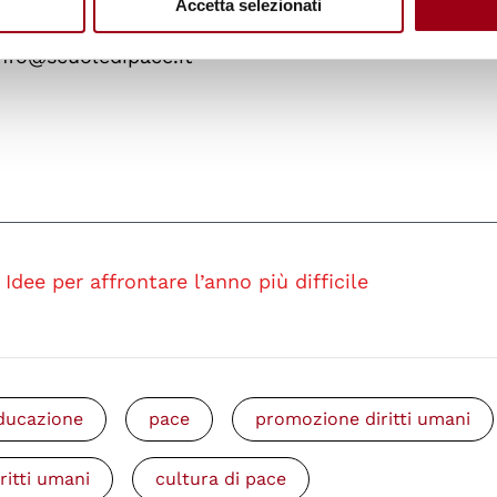
Accetta selezionati
e
contattare la segreteria della Rete Nazionale dell
info@scuoledipace.it
Idee per affrontare l’anno più difficile
ducazione
pace
promozione diritti umani
iritti umani
cultura di pace