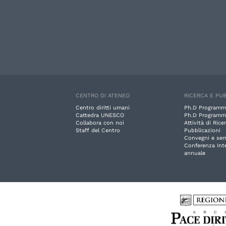
CENTRO DI ATENEO
RICERCA E PUB
Centro diritti umani
Ph.D Programm
Cattedra UNESCO
Ph.D Programm
Collabora con noi
Attività di Rice
Staff del Centro
Pubblicazioni
Convegni e sem
Conferenza Int
annuale