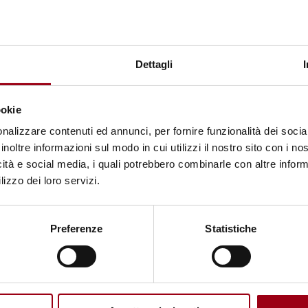
ontare al meglio questo anno scolastico;
Dettagli
ducazione civica
ookie
nalizzare contenuti ed annunci, per fornire funzionalità dei socia
a Internazionale dei Diritti Umani
inoltre informazioni sul modo in cui utilizzi il nostro sito con i n
icità e social media, i quali potrebbero combinarle con altre inform
ra 2” - presentare il percorso di formazione e ricer
lizzo dei loro servizi.
ealizzare in questo anno scolastico.
Preferenze
Statistiche
pilare il
questionario online
.
guente
link
.