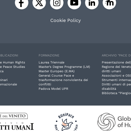
Cookie Policy
BLICAZIONI
FORMAZIONE
ARCHIVIO "PACE D
e Human Rights
Laurea Triennale
Presentazione dell
e Peace Studies
Master’s Degree Programme (LM)
Regione del Veneto
rca
Master Europeo (E.MA)
diritti umani
General Course Pace e
Associazioni e OS
inari
trasformazione nonviolenta dei
Strumenti internaz
ernazionale
conflitti
Diritti umani di p
Padova Model UPR
disabilità
Biblioteca “Piergio