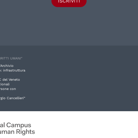
ISCRIVITI
IRITTI UMANI"
'Archivio
: infrastruttura
C del Veneto
ionali
ersone con
rgio Cancellieri”