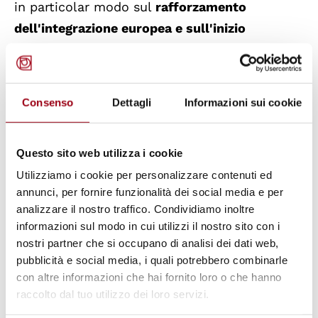
in particolar modo sul
rafforzamento
dell'integrazione europea e sull'inizio
dell'intergrazione atlantica
, due processi per i
quali si prevede uno sviluppo interdipendente
nel corso dei prossimi decenni. La
Consenso
Dettagli
Informazioni sui cookie
EuroAtlantic Union Review sarà pubblicata
sia
in formato cartaceo sia online
.
Questo sito web utilizza i cookie
Utilizziamo i cookie per personalizzare contenuti ed
Un
file di presentazione
della nuova rivista e
annunci, per fornire funzionalità dei social media e per
un modulo d'ordine per gli abbonamenti sono
analizzare il nostro traffico. Condividiamo inoltre
allegati nel box risorse sottostante. Gli
informazioni sul modo in cui utilizzi il nostro sito con i
abbonati riceveranno gratuitamente anche la
nostri partner che si occupano di analisi dei dati web,
pubblicità e social media, i quali potrebbero combinarle
European Union Review, che continuerà ad
con altre informazioni che hai fornito loro o che hanno
essere pubblicata per un anno.
raccolto dal tuo utilizzo dei loro servizi.