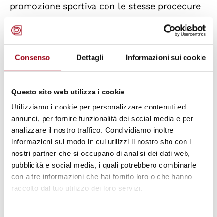
promozione sportiva con le stesse procedure
previste per il tesseramento dei cittadini
italiani.
Consenso
Dettagli
Informazioni sui cookie
Il
tesseramento resta valido
, dopo
il compimento del diciottesimo anno di età,
Questo sito web utilizza i cookie
fino al completamento delle procedure per
l'acquisizione della cittadinanza italiana da
Utilizziamo i cookie per personalizzare contenuti ed
annunci, per fornire funzionalità dei social media e per
parte dei soggetti che hanno presentato tale
analizzare il nostro traffico. Condividiamo inoltre
richiesta.
informazioni sul modo in cui utilizzi il nostro sito con i
nostri partner che si occupano di analisi dei dati web,
pubblicità e social media, i quali potrebbero combinarle
con altre informazioni che hai fornito loro o che hanno
raccolto dal tuo utilizzo dei loro servizi.
Aggiornato il:
03.02.2016
Selezione