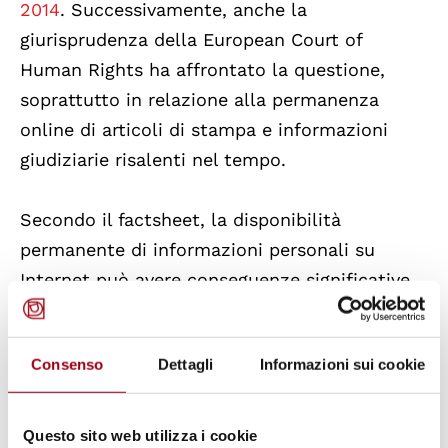
2014
. Successivamente, anche la
giurisprudenza della European Court of
Human Rights ha affrontato la questione,
soprattutto in relazione alla permanenza
online di articoli di stampa e informazioni
giudiziarie risalenti nel tempo.
Secondo il factsheet, la disponibilità
permanente di informazioni personali su
Internet può avere conseguenze significative
sulla vita degli individui, incidendo sulle
opportunità lavorative, sulle relazioni sociali e
Consenso
Dettagli
Informazioni sui cookie
sulle possibilità di reinserimento nella
società. La facilità con cui i motori di ricerca
consentono di accedere a informazioni
Questo sito web utilizza i cookie