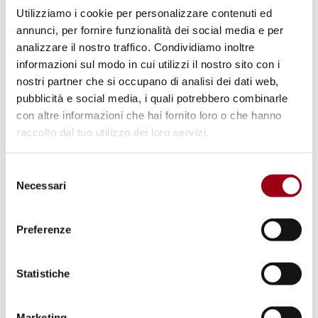
relative al passato di una persona ha infatti
Utilizziamo i cookie per personalizzare contenuti ed
trasformato profondamente il rapporto tra
annunci, per fornire funzionalità dei social media e per
analizzare il nostro traffico. Condividiamo inoltre
memoria collettiva, tutela della vita privata e
informazioni sul modo in cui utilizzi il nostro sito con i
identità personale.
nostri partner che si occupano di analisi dei dati web,
pubblicità e social media, i quali potrebbero combinarle
Al tempo stesso, il diritto all’oblio non è un
con altre informazioni che hai fornito loro o che hanno
raccolto dal tuo utilizzo dei loro servizi.
diritto assoluto. Le corti europee hanno più
volte sottolineato la necessità di bilanciare la
Selezione
protezione della vita privata con altri diritti
Necessari
del
fondamentali, in particolare la libertà di
consenso
espressione e il diritto del pubblico a ricevere
Preferenze
informazioni. Le decisioni in materia
richiedono pertanto una valutazione caso per
Statistiche
caso, che tenga conto di diversi elementi, tra
cui l’interesse pubblico dell’informazione, il
Marketing