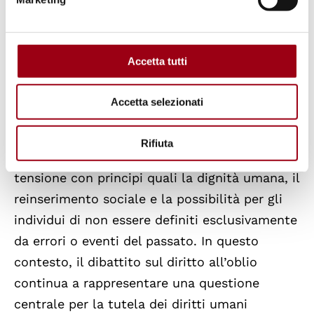
ruolo sociale della persona coinvolta e il
tempo trascorso dalla pubblicazione dei fatti.
Accetta tutti
La crescente attenzione dedicata al diritto
all’oblio riflette sfide più ampie che
Accetta selezionati
caratterizzano le società digitali
contemporanee, nelle quali la conservazione
Rifiuta
indefinita delle informazioni può entrare in
tensione con principi quali la dignità umana, il
reinserimento sociale e la possibilità per gli
individui di non essere definiti esclusivamente
da errori o eventi del passato. In questo
contesto, il dibattito sul diritto all’oblio
continua a rappresentare una questione
centrale per la tutela dei diritti umani