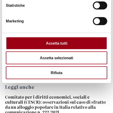
Strumenti internazionali
Statistiche
Convenzione contro la tortura ed altre
Marketing
pene o trattamenti crudeli, inumani o
degradanti (1984)
Accetta tutti
Parole chiave
Accetta selezionati
tortura
Comitati Nazioni Unite
Rifiuta
Leggi anche
Comitato per i diritti economici, sociali e
culturali (CESCR): osservazioni sul caso di sfratto
da un alloggio popolare in Italia relativo alla
comunicazione n. 222/2021