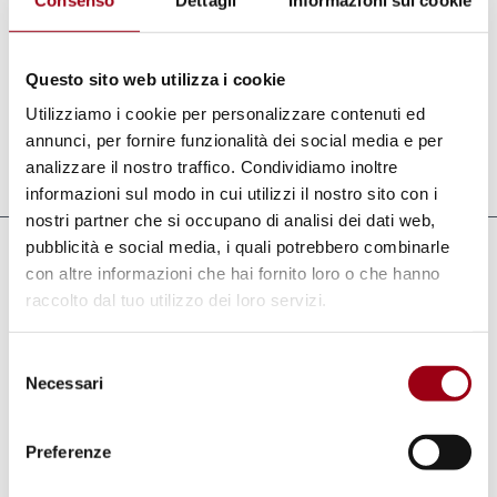
I rapporti presentati dagli Stati ed altre utili
informazioni sono reperibili sul sito del
Questo sito web utilizza i cookie
Comitato all'indirizzo sottostante.
Utilizziamo i cookie per personalizzare contenuti ed
annunci, per fornire funzionalità dei social media e per
analizzare il nostro traffico. Condividiamo inoltre
Aggiornato il:
10.11.2010
informazioni sul modo in cui utilizzi il nostro sito con i
nostri partner che si occupano di analisi dei dati web,
pubblicità e social media, i quali potrebbero combinarle
Collegamenti
con altre informazioni che hai fornito loro o che hanno
raccolto dal tuo utilizzo dei loro servizi.
45° sessione del Comitato delle Nazioni
Unite contro la tortura
Selezione
Necessari
del
45° sessione del Comitato delle Nazioni
consenso
Unite contro la tortura
Preferenze