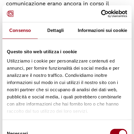
comunicazione erano ancora in corso il
procedimento fallimentare e il procedimento
penale. Lo Stato parte ha inoltre affermato
che l’autore non avesse perseguito tutti i
Consenso
Dettagli
Informazioni sui cookie
rimedi disponibili, quali l’avvio di azioni civili
per contestare l’ordine di sfratto, la richiesta
Questo sito web utilizza i cookie
di far valere la propria opzione di acquisto
Utilizziamo i cookie per personalizzare contenuti ed
dinanzi ai tribunali civili, la richiesta di
annunci, per fornire funzionalità dei social media e per
rimborso attraverso il procedimento
analizzare il nostro traffico. Condividiamo inoltre
informazioni sul modo in cui utilizzi il nostro sito con i
fallimentare o la costituzione di parte civile
nostri partner che si occupano di analisi dei dati web,
nel procedimento penale.
pubblicità e social media, i quali potrebbero combinarle
con altre informazioni che hai fornito loro o che hanno
L’autore ha ribattuto che la procedura
raccolto dal tuo utilizzo dei loro servizi.
fallimentare era già stata chiusa nel 2019 e
Selezione
che il procedimento penale non era né
Necessari