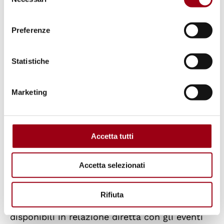
del
efficace né tempestivo, non essendo riuscito
consenso
a garantire la restituzione dei risparmi di una
Preferenze
vita persi a causa di affitti e depositi gonfiati.
L’autore ha inoltre evidenziato il rischio di
Statistiche
reati penali derivanti da ritardi prolungati e ha
sottolineato che la richiesta di misure
Marketing
provvisorie avanzata dal Comitato nel luglio
2021 era rimasta del tutto inattuata, senza
che fosse stata offerta né la sospensione
Accetta tutti
dello sfratto né la fornitura di un alloggio
alternativo.
Accetta selezionati
Il Comitato ha ricordato che, ai fini
Rifiuta
dell’articolo 3.1, i rimedi interni sono quelli
disponibili in relazione diretta con gli eventi