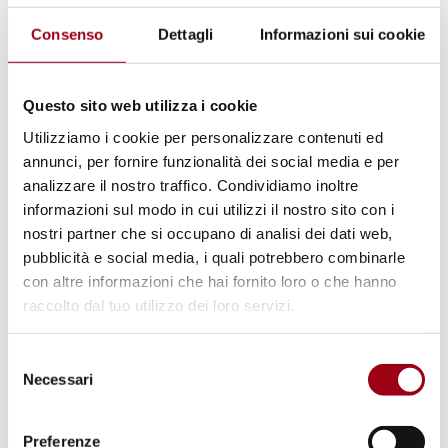
Giornata Internazionale della Gioventù:
il tema
scelto per
quest’anno è “
Giovani e cambiamento climatico: tempo
Consenso
Dettagli
Informazioni sui cookie
d’azione
”.
-
Questo sito web utilizza i cookie
Il cambiamento climatico devasta intere comunità ed aumenta
Utilizziamo i cookie per personalizzare contenuti ed
povertà e fame, incidendo negativamente anche sui giovani.
annunci, per fornire funzionalità dei social media e per
Essi, tuttavia, possono e devono essere protagonisti di
analizzare il nostro traffico. Condividiamo inoltre
un’importante azione
contro il cambiamento climatico,
informazioni sul modo in cui utilizzi il nostro sito con i
impegnandosi nelle attività di prevenzione del rischio e
nostri partner che si occupano di analisi dei dati web,
riduzione degli effetti negativi.
pubblicità e social media, i quali potrebbero combinarle
-
con altre informazioni che hai fornito loro o che hanno
raccolto dal tuo utilizzo dei loro servizi.
Per la celebrazione della giornata, il Programme on youth
invita i giovani a creare gruppi nelle proprie comunità per
Selezione
diventare protagonisti nella gestione dei problemi relativi al
Necessari
del
cambiamento climatico; a costruire nuove partnerships tra
consenso
Governi e settore privato per agire in maniera congiunta e
Preferenze
cercare soluzioni concrete; a condurre ricerche su come le