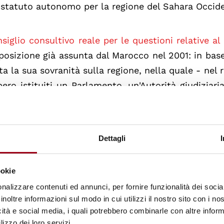
 statuto autonomo per la regione del Sahara Occide
siglio consultivo reale per le questioni relative al
sizione già assunta dal Marocco nel 2001: in base
 la sua sovranità sulla regione, nella quale - nel r
ero istituiti un Parlamento, un'Autorità giudiziari
dentale: tale Governo autonomo in particolare 
ll'imposizione di tasse e tributi, a commercio, si
.
Dettagli
mana un dibattito in seno al Consiglio di Sicure
ookie
 dell'attuale mandato della
Missione delle Nazion
nalizzare contenuti ed annunci, per fornire funzionalità dei socia
ale (MINURSO)
, il prossimo 30 aprile 2007.
inoltre informazioni sul modo in cui utilizzi il nostro sito con i n
icità e social media, i quali potrebbero combinarle con altre inform
lizzo dei loro servizi.