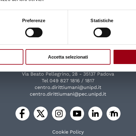
Preferenze
Statistiche
Università degli Studi di Padova
Centro di Ateneo per i Diritti Umani "Antonio Papisca"
Accetta selezionati
Complesso Universitario
Via Beato Pellegrino, 28 - 35137 Padova
Tel 049 827 1816 / 1817
centro.dirittiumani@unipd.it
centro.dirittiumani@pec.unipd.it
Cookie Policy