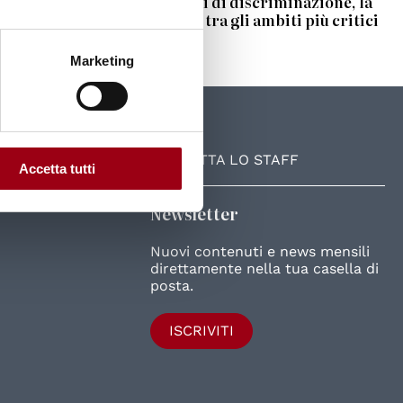
segnalazioni di discriminazione, la
scuola resta tra gli ambiti più critici
Marketing
UniPD
CONTATTA LO STAFF
Accetta tutti
Newsletter
Nuovi contenuti e news mensili
direttamente nella tua casella di
posta.
ISCRIVITI