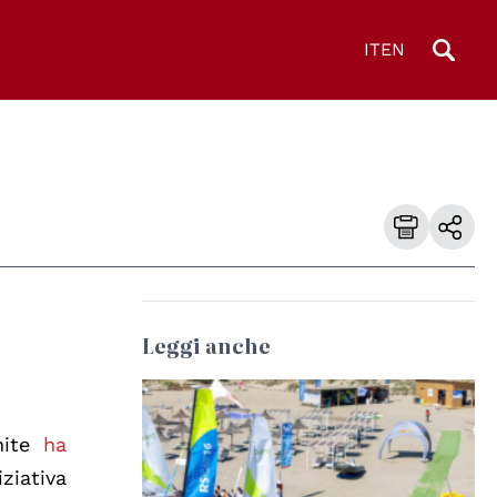
IT
EN
Leggi anche
© Waterworld
nite
ha
ziativa