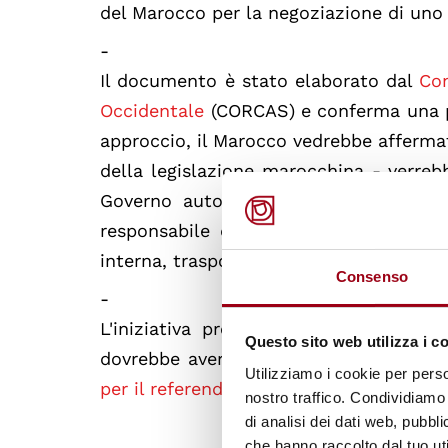
del Marocco per la negoziazione di uno
-
Il documento è stato elaborato dal
Con
Occidentale
(CORCAS) e conferma una po
approccio, il Marocco vedrebbe affermata
della legislazione marocchina - verrebb
Governo autonomi per il Sahara Occi
responsabile delle politiche relative a
interna, trasporti, educazione e cultura
Consenso
-
L'iniziativa precede di qualche setti
Questo sito web utilizza i c
dovrebbe aver luogo prima del termine
Utilizziamo i cookie per perso
per il referendum nel Sahara Occident
nostro traffico. Condividiamo 
di analisi dei dati web, pubbl
che hanno raccolto dal tuo uti