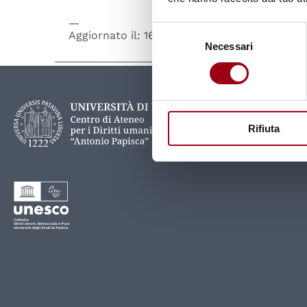
Selezione
Aggiornato il:
16.07.2009
Necessari
del
consenso
Rifiuta