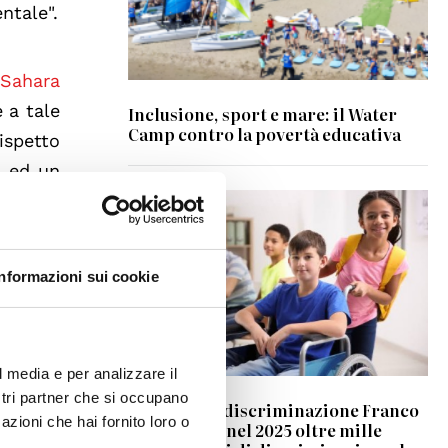
ntale".
 Sahara
 a tale
Inclusione, sport e mare: il Water
Camp contro la povertà educativa
ispetto
a ed un
sarebbe
curezza
Informazioni sui cookie
zza che
i Unite
l media e per analizzare il
ostri partner che si occupano
Centro Antidiscriminazione Franco
azioni che hai fornito loro o
Bomprezzi: nel 2025 oltre mille