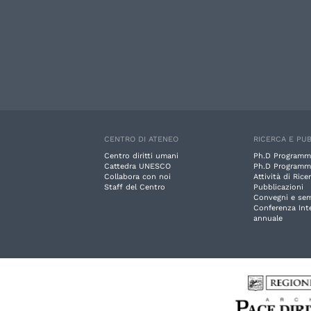
CENTRO DI ATENEO
RICERCA E PUB
Centro diritti umani
Ph.D Programm
Cattedra UNESCO
Ph.D Programm
Collabora con noi
Attività di Rice
Staff del Centro
Pubblicazioni
Convegni e sem
Conferenza Int
annuale