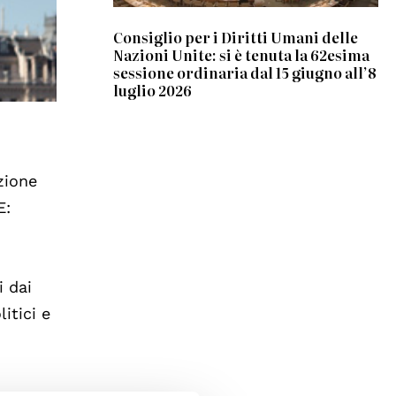
Consiglio per i Diritti Umani delle
Nazioni Unite: si è tenuta la 62esima
sessione ordinaria dal 15 giugno all’8
luglio 2026
zione
E:
i dai
itici e