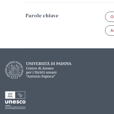
Parole chiave
O
A