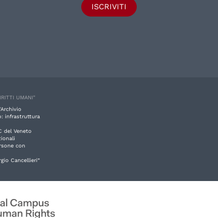
ISCRIVITI
IRITTI UMANI"
'Archivio
: infrastruttura
C del Veneto
ionali
ersone con
rgio Cancellieri”