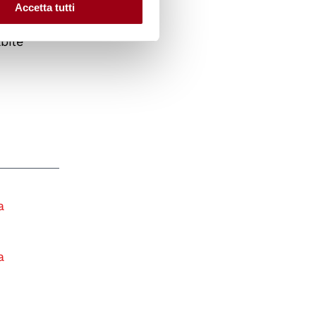
Accetta tutti
bile
a
a