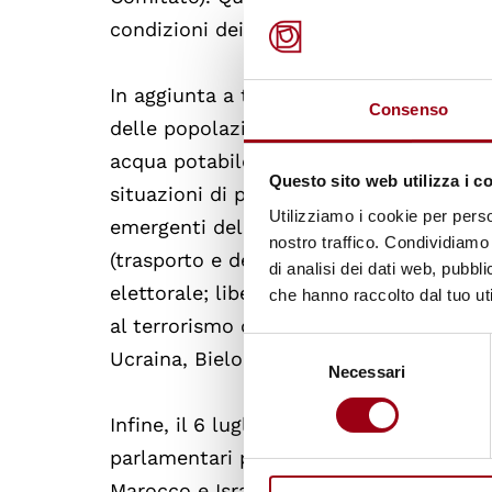
condizioni dei diritti umani nei centri 
In aggiunta a tali rapporti, sono stati d
Consenso
delle popolazioni vulnerabili dal fenome
acqua potabile al fine di rafforzare la 
Questo sito web utilizza i c
situazioni di post-conflitto; genere e 
Utilizziamo i cookie per perso
emergenti del mondo arabo; indagini i
nostro traffico. Condividiamo 
(trasporto e detenzione illegale di prig
di analisi dei dati web, pubbl
elettorale; libertà di movimento nella R
che hanno raccolto dal tuo uti
al terrorismo delle Nazioni Unite. Inoltre
Selezione
Ucraina, Bielorussia, Moldova e Georgia,
Necessari
del
consenso
Infine, il 6 luglio si è svolto un
Forum m
parlamentari provenienti da numerosi Pa
Marocco e Israele, nonché delegazioni p