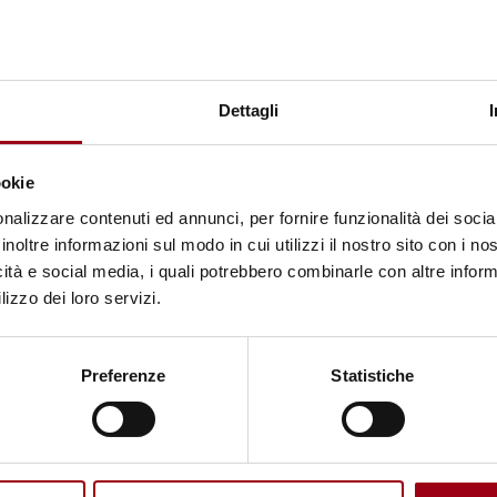
di detenzione degli Stati membri.
iscussi numerosi altri temi, tra cui si segnalano: pr
Dettagli
no della tratta di esseri umani; accesso alle risorse
sicurezza alimentare globale; assistenza ai bambini 
ookie
minoranze nella Regione dell’OSCE; l’OSCE e le dem
nalizzare contenuti ed annunci, per fornire funzionalità dei socia
n corso sul programma di
extraordinary renditions
inoltre informazioni sul modo in cui utilizzi il nostro sito con i n
ionieri); potenziamento delle missioni di osservazio
icità e social media, i quali potrebbero combinarle con altre inform
egione dell’OSCE; sostegno alla Strategia globale d
lizzo dei loro servizi.
, è stata analizzata la situazione di diversi Paesi, t
 nonché la condizione dello stato di diritto in Russ
Preferenze
Statistiche
editerraneo
, a cui hanno partecipato delegazioni
esi mediterranei partner dell’OSCE, tra cui Algeria
rovenienti dalla Libia e Consiglio nazionale palesti