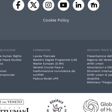
Cookie Policy
BLICAZIONI
FORMAZIONE
ARCHIVIO "PACE D
e Human Rights
Laurea Triennale
Presentazione dell
e Peace Studies
Master’s Degree Programme (LM)
Regione del Veneto
rca
Master Europeo (E.MA)
diritti umani
General Course Pace e
Associazioni e OS
inari
trasformazione nonviolenta dei
Strumenti internaz
ernazionale
conflitti
Diritti umani di p
Padova Model UPR
disabilità
Biblioteca “Piergio