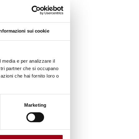
otezione
Informazioni sui cookie
 di
nelle
ocrazie
l media e per analizzare il
ostri partner che si occupano
ne
azioni che hai fornito loro o
i lotta
ra cui
ia.
Marketing
,
nese.