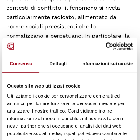
contesti di conflitto, il fenomeno si rivela
particolarmente radicato, alimentato da
norme sociali preesistenti che lo
normalizzano e perpetuano. In particolare, la
violenza domestica
emerge come un freno
concreto all'impegno delle donne nella
vita
politica pubblica
, limitando notevolmente le
Consenso
Dettagli
Informazioni sui cookie
loro possibilità di assumere ruoli attivi nei
processi di pace e nelle istituzioni politiche
Questo sito web utilizza i cookie
post-conflitto.
Utilizziamo i cookie per personalizzare contenuti ed
annunci, per fornire funzionalità dei social media e per
Sul fronte del diritto internazionale, si
analizzare il nostro traffico. Condividiamo inoltre
informazioni sul modo in cui utilizzi il nostro sito con i
registrano progressi nella definizione, nel
nostri partner che si occupano di analisi dei dati web,
monitoraggio e nell
'applicazione dei diritti
pubblicità e social media, i quali potrebbero combinarle
delle donne
nelle situazioni di conflitto. Le