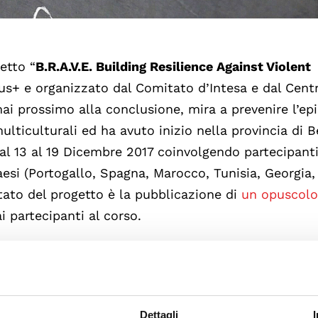
getto “
B.R.A.V.E. Building Resilience Against Violent
mus+ e organizzato dal Comitato d’Intesa e dal Centr
mai prossimo alla conclusione, mira a prevenire l’e
ulticulturali ed ha avuto inizio nella provincia di 
al 13 al 19 Dicembre 2017 coinvolgendo partecipanti 
Paesi (Portogallo, Spagna, Marocco, Tunisia, Georgia,
sultato del progetto è la pubblicazione di
un opuscolo
i partecipanti al corso.
 la violenza di genere, la violenza domestica, il
di incitamento all’odio. Gli strumenti sono finalizza
orzare la società civile nel fronteggiare la violenza
Dettagli