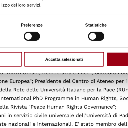
lizzo dei loro servizi.
i), e dell’European Society for Vocational Designing
ernational Journal for Educational and Vocational
Preferenze
Statistiche
Accetta selezionati
lazioni internazionali nell’Università di Padova; coo
 "Diritti Umani, Democrazia e Pace"; Cattedra Eur
ne Europea”; Presidente del Centro di Ateneo per i D
ella Rete delle Università Italiane per la Pace (RUn
International PhD Programme in Human Rights, Soc
della Rivista "Peace Human Rights Governance";
 in servizio civile universale dell'Università di Pad
ste nazionali e internazionali. E' stato membro dell