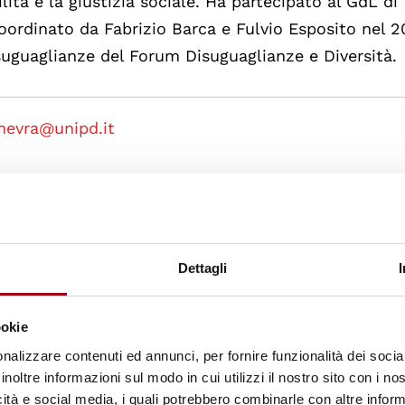
ilità e la giustizia sociale. Ha partecipato al GdL di
oordinato da Fabrizio Barca e Fulvio Esposito nel 2
suguaglianze del Forum Disuguaglianze e Diversità.
inevra@unipd.it
ociata presso il Dipartimento di Filosofia, Sociolog
logia Applicata dell’Università degli Studi di Pado
a dell’orientamento e Diritti umani e inclusione. È
in ‘Orientamento e Career Counselling per l’Inclusi
Dettagli
 è stata membro del Comitato ordinatore e scientific
la verità: come informare promuovendo una società
ookie
le: ricerca e accuratezza antidoti alle fake news”.
nalizzare contenuti ed annunci, per fornire funzionalità dei socia
o di Ricerca ed Intervento per l’Orientamento alle Sc
inoltre informazioni sul modo in cui utilizzi il nostro sito con i n
O (Società Italiana per l’Orientamento), membro or
icità e social media, i quali potrebbero combinarle con altre inform