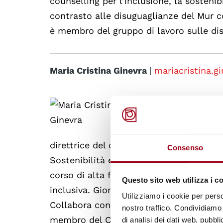
counselling per l’inclusione, la sostenib
contrasto alle disuguaglianze del Mur c
è membro del gruppo di lavoro sulle di
Maria Cristina Ginevra
|
mariacristina.g
Professoressa ass
Pedagogia e Psico
insegna psicologi
direttrice del corso di perfezionamento 
Consenso
Sostenibilità e la Giustizia sociale’ ed
corso di alta formazione “Raccontare 
Questo sito web utilizza i c
inclusiva. Giornalismo di inchiesta socia
Utilizziamo i cookie per perso
Collabora con il La.R.I.O.S. (Laboratori
nostro traffico. Condividiamo 
membro del Consiglio Direttivo della SI
di analisi dei dati web, pubbl