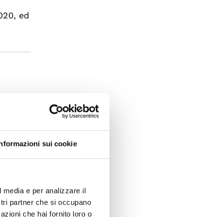
020, ed
ia,
va, dove
one, la
Informazioni sui cookie
o del
l media e per analizzare il
elte). È
ostri partner che si occupano
dinario
azioni che hai fornito loro o