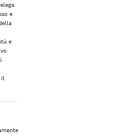
delega
sso e
della
ntù e
ivo
i
il
vamente