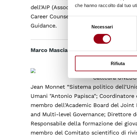
che hanno raccolto dal tuo uti
dell’AIP (Associazione Italiana Psicolog
Career Counseling. È co-editor dell’Int
Selezione
Guidance.
Necessari
del
consenso
Marco Mascia
|
marco.mascia@unipd.it
Rifiuta
Professore di Re
Cattedra UNESCO
Jean Monnet “Sistema politico dell’Unio
Umani "Antonio Papisca"; Coordinatore d
membro dell'Academic Board del Joint 
and Multi-level Governance; Direttore 
Responsabile della formazione dei giovani
membro del Comitato scientifico di rivi