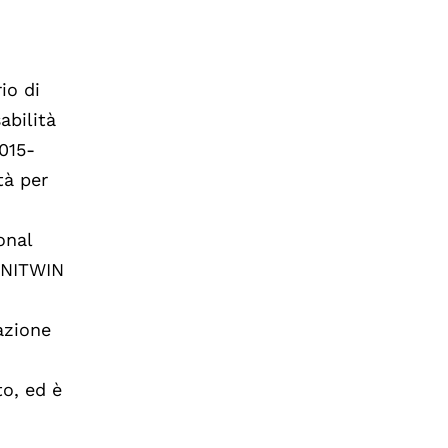
io di
abilità
2015-
tà per
onal
'UNITWIN
azione
to, ed è