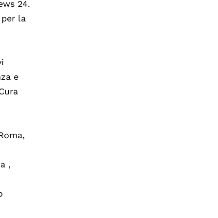
news 24.
 per la
i
nza e
Cura
 Roma,
a ,
o