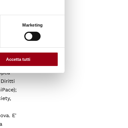
 and
Marketing
Accetta tutti
rdina la
opea
iritti
iPace);
iety,
ova. E'
a