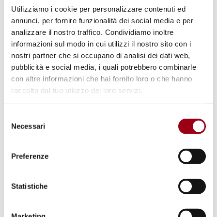
Utilizziamo i cookie per personalizzare contenuti ed
annunci, per fornire funzionalità dei social media e per
DIRITTI UMANI
analizzare il nostro traffico. Condividiamo inoltre
L'Alto Commissario per i diritti
informazioni sul modo in cui utilizzi il nostro sito con i
nostri partner che si occupano di analisi dei dati web,
umani delle Nazioni Unite invia
pubblicità e social media, i quali potrebbero combinarle
una missione in Sud Sudan
con altre informazioni che hai fornito loro o che hanno
raccolto dal tuo utilizzo dei loro servizi.
30.10.2015
Selezione
Necessari
del
© www.un.org
consenso
Preferenze
Statistiche
Marketing