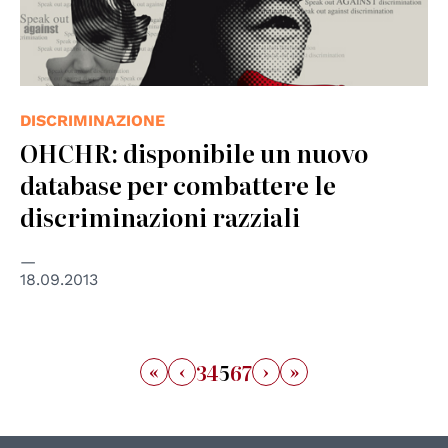
DISCRIMINAZIONE
OHCHR: disponibile un nuovo
database per combattere le
discriminazioni razziali
18.09.2013
«
‹
›
»
3
4
5
6
7