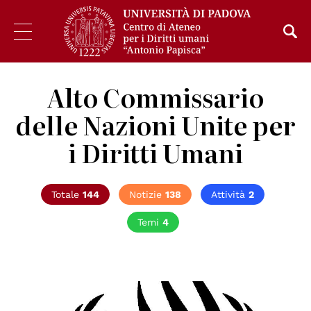
Alto Commissario
delle Nazioni Unite per
i Diritti Umani
Totale
144
Notizie
138
Attività
2
Temi
4
© UN - United Nations