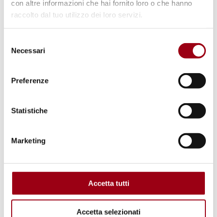
con altre informazioni che hai fornito loro o che hanno
raccolto dal tuo utilizzo dei loro servizi.
03.07.2019
Selezione
© Unesco
Necessari
del
consenso
Preferenze
Statistiche
Marketing
ONG E ASSOCIAZIONISMO
Accetta tutti
Il transnazionalismo organizzato a
fini di promozione umana
Accetta selezionati