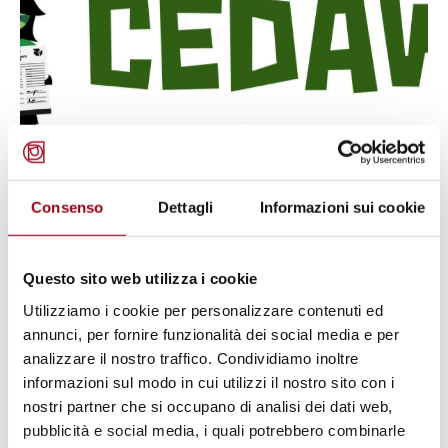
Consenso
Dettagli
Informazioni sui cookie
DIRITTI UMANI
Questo sito web utilizza i cookie
40° Anniversario della
Utilizziamo i cookie per personalizzare contenuti ed
Convenzione sull'eliminazione di
annunci, per fornire funzionalità dei social media e per
tutte le forme di discriminazione
analizzare il nostro traffico. Condividiamo inoltre
nei confronti delle donne (1979-
informazioni sul modo in cui utilizzi il nostro sito con i
nostri partner che si occupano di analisi dei dati web,
2019)
pubblicità e social media, i quali potrebbero combinarle