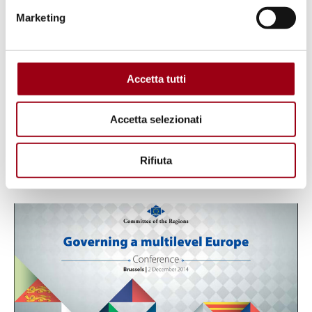
Al Palazzo del Bo dell'Università di
Marketing
Padova il Convegno “La visione dei
padri fondatori e la sua attualità
nell’Europa di oggi", nel
Accetta tutti
centenario della nascita di Luigi
Gui (16 dicembre 2014, ore 9.00)
Accetta selezionati
Rifiuta
11.12.2014