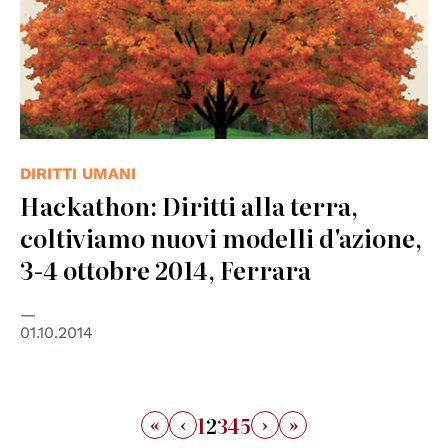
DIRITTI UMANI
Hackathon: Diritti alla terra,
coltiviamo nuovi modelli d'azione,
3-4 ottobre 2014, Ferrara
01.10.2014
«
‹
›
»
1
2
3
4
5