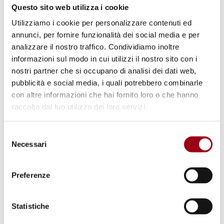
Questo sito web utilizza i cookie
Utilizziamo i cookie per personalizzare contenuti ed
annunci, per fornire funzionalità dei social media e per
analizzare il nostro traffico. Condividiamo inoltre
informazioni sul modo in cui utilizzi il nostro sito con i
nostri partner che si occupano di analisi dei dati web,
DICHIARAZIONE UNIVERSALE
pubblicità e social media, i quali potrebbero combinarle
Articolo 26 - L'Onda ha il suo
con altre informazioni che hai fornito loro o che hanno
diritto
raccolto dal tuo utilizzo dei loro servizi.
Selezione
16.07.2009
Necessari
del
consenso
© UNESCO
Preferenze
Statistiche