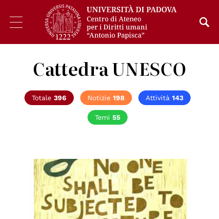
Cattedra UNESCO
Totale
396
Notizie
198
Attività
143
Temi
55
© UN Photo