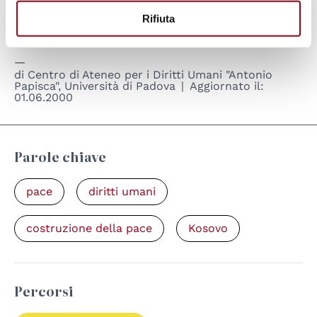
internazionale dei diritti umani, vi chiediamo:
Rifiuta
cessate il fuoco. Oggi.
di
Centro di Ateneo per i Diritti Umani "Antonio
Papisca", Università di Padova
Aggiornato il:
01.06.2000
Parole chiave
pace
diritti umani
costruzione della pace
Kosovo
Percorsi