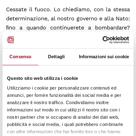
Cessate il fuoco. Lo chiediamo, con la stessa
determinazione, al nostro governo e alla Nato:
ﬁno a quando continuerete a bombardare?
Con quali risultati? Con quante vittime
innocenti? Con quali rischi?
Consenso
Dettagli
Informazioni sui cookie
Fermiamo subito i bombardamenti e
lavoriamo tenacemente per la ricerca di una
Questo sito web utilizza i cookie
soluzione negoziata, non imposta. Facciamo
Utilizziamo i cookie per personalizzare contenuti ed
noi il primo passo. L’Italia lavori per la pace,
annunci, per fornire funzionalità dei social media e per
insieme all’Europa, all’Onu e a tutte le donne
analizzare il nostro traffico. Condividiamo inoltre
e uomini di buona volontà. Le chiavi della
informazioni sul modo in cui utilizzi il nostro sito con i
nostri partner che si occupano di analisi dei dati web,
pace sono nelle nostre mani.
pubblicità e social media, i quali potrebbero combinarle
con altre informazioni che hai fornito loro o che hanno