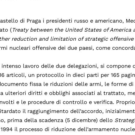
castello di Praga i presidenti russo e americano, M
ato (
Treaty between the United States of America 
her reduction and limitation of strategic offensive
 armi nucleari offensive dei due paesi, come concord
i intenso lavoro delle due delegazioni, si compone d
 16 articoli, un protocollo in dieci parti per 165 pagi
cumento fissa le riduzioni delle armi, le forme di 
sa ulteriori diritti e obblighi associati al trattato, m
nvolti e le procedure di controllo e verifica. Proprio
itardato il raggiungimento dell’accordo, inizialmen
no, prima della scadenza (5 dicembre) dello
Strateg
l 1994 il processo di riduzione dell’armamento nucl