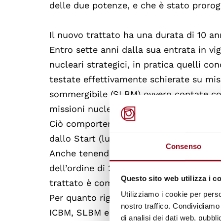
delle due potenze, e che è stato proroga
Il nuovo trattato ha una durata di 10 an
Entro sette anni dalla sua entrata in vi
nucleari strategici, in pratica quelli con
testate effettivamente schierate su missi
sommergibile (SLBM) ovvero contate co
missioni nucleari.
Ciò comporterà tagli significativi per e
dallo Start (luglio 2009) gli USA dispon
Consenso
Anche tenendo conto che in realtà le te
dell’ordine di 2200 per gli USA e fra 26
Questo sito web utilizza i c
trattato è comunque importante.
Utilizziamo i cookie per perso
Per quanto riguarda i vettori, l’accordo 
nostro traffico. Condividiamo 
ICBM, SLBM e aerei pesanti, con l’ulteri
di analisi dei dati web, pubbl