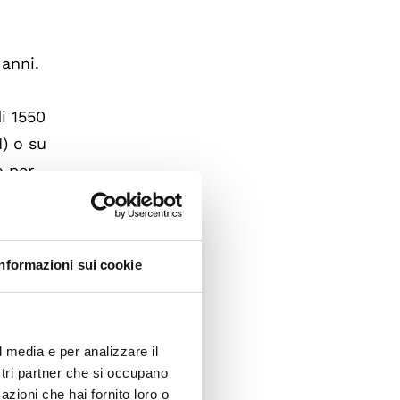
 anni.
i
di 1550
M) o su
o per
iste
a 3900.
Informazioni sui cookie
te,
l nuovo
l media e per analizzare il
ostri partner che si occupano
i altri
azioni che hai fornito loro o