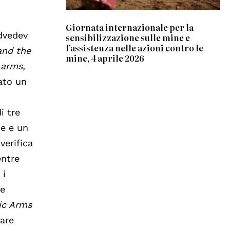
Giornata internazionale per la
edvedev
sensibilizzazione sulle mine e
l'assistenza nelle azioni contro le
and the
mine, 4 aprile 2026
 arms,
ato un
i tre
ne e un
verifica
entre
 i
te
ic Arms
eare