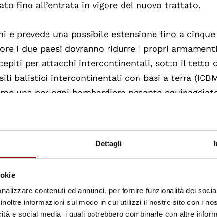
to fino all’entrata in vigore del nuovo trattato.
ni e prevede una possibile estensione fino a cinque
gore i due paesi dovranno ridurre i propri armament
cepiti per attacchi intercontinentali, sotto il tetto 
li balistici intercontinentali con basi a terra (ICB
me una per ogni bombardiere pesante equipaggiat
ntrambi i paesi: secondo le ultime dichiarazioni prev
evano più di 5900 testate nucleari, e la Russia circ
Dettagli
state effettivamente operative sono, rispettivamen
00 e 2700 per la Russia, la diminuzione prevista da
ookie
nalizzare contenuti ed annunci, per fornire funzionalità dei socia
limita a 800 per parte il numero totale fra
inoltre informazioni sul modo in cui utilizzi il nostro sito con i n
ore condizione che non più di 700 siano operativi, gl
icità e social media, i quali potrebbero combinarle con altre inform