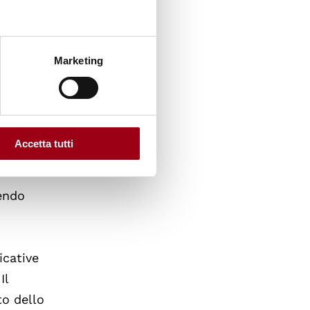
stemi
rt e
Marketing
 armi
amente.
a
Accetta tutti
endo
a
icative
Il
to dello