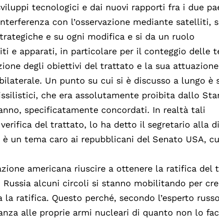
viluppi tecnologici e dai nuovi rapporti fra i due pae
interferenza con l’osservazione mediante satelliti, s
strategiche e su ogni modifica e si da un ruolo
ti e apparati, in particolare per il conteggio delle 
ione degli obiettivi del trattato e la sua attuazione
ilaterale. Un punto su cui si è discusso a lungo è 
issilistici, che era assolutamente proibita dallo Star
’anno, specificatamente concordati. In realtà tali
erifica del trattato, lo ha detto il segretario alla d
ma è un tema caro ai repubblicani del Senato USA, cu
ione americana riuscire a ottenere la ratifica del 
 Russia alcuni circoli si stanno mobilitando per cr
 la ratifica. Questo perché, secondo l’esperto russo
anza alle proprie armi nucleari di quanto non lo fa