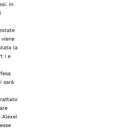
si. In
i
testate
 viene
stata la
t I e
ifesa
i sarà
trattato
eare
 Alexei
cesse