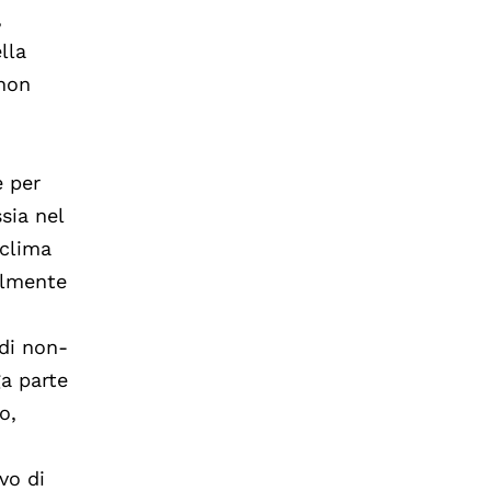
,
lla
 non
e per
sia nel
 clima
galmente
 di non-
ga parte
o,
vo di