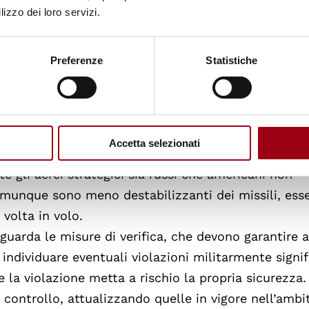
 o in revisione.
lizzo dei loro servizi.
è libero di scegliere la distribuzione di testate e si
a militare. Questa libertà non era presente nello Sta
Preferenze
Statistiche
oprie della guerra fredda, quando le varie classi di
 differente e andavano quindi controllate separat
state installate verrà monitorato sul posto, mentre 
Accetta selezionati
na sola testata, indipendentemente dall’effettiva
 gli aerei strategici sia russi che americani non
munque sono meno destabilizzanti dei missili, ess
 volta in volo.
guarda le misure di verifica, che devono garantire 
 individuare eventuali violazioni militarmente signif
 la violazione metta a rischio la propria sicurezza. 
 controllo, attualizzando quelle in vigore nell’ambi