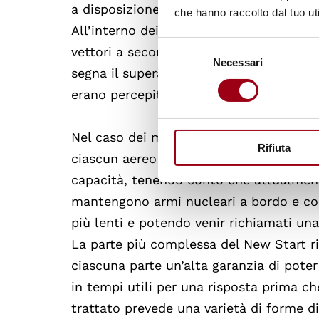
a disposizione per addestramento, prove
che hanno raccolto dal tuo uti
All’interno dei limiti globali ogni paese 
Selezione
vettori a seconda della propria strategi
Necessari
del
segna il superamento delle diffidenze pr
consenso
erano percepite come minacce di natura
Nel caso dei missili, il numero delle te
Rifiuta
ciascun aereo si attribuisce comunque u
capacità, tenendo conto che attualmente
mantengono armi nucleari a bordo e co
più lenti e potendo venir richiamati una
La parte più complessa del New Start ri
ciascuna parte un’alta garanzia di poter
in tempi utili per una risposta prima che
trattato prevede una varietà di forme di