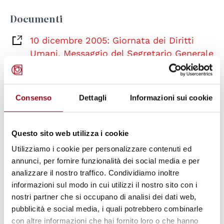
Documenti
10 dicembre 2005: Giornata dei Diritti
Umani. Messaggio del Segretario Generale
delle Nazioni Unite (Documentazione -
2005)
(pdf, 42.63 KB)
Consenso
Dettagli
Informazioni sui cookie
Parole chiave
Questo sito web utilizza i cookie
Nazioni Unite / ONU
pace
Utilizziamo i cookie per personalizzare contenuti ed
annunci, per fornire funzionalità dei social media e per
analizzare il nostro traffico. Condividiamo inoltre
diritti umani
Segretario Generale
informazioni sul modo in cui utilizzi il nostro sito con i
nostri partner che si occupano di analisi dei dati web,
pubblicità e social media, i quali potrebbero combinarle
con altre informazioni che hai fornito loro o che hanno