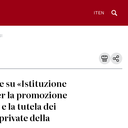
IT
EN
I
e su «Istituzione
er la promozione
e la tutela dei
private della