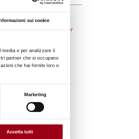
Informazioni sui cookie
. 1463 portante su
a Commissione nazionale per
protezione dei diritti
ei diritti delle persone
l media e per analizzare il
 della libertà personale»
ostri partner che si occupano
- 2007)
(pdf, 57.94 KB)
azioni che hai fornito loro o
Marketing
pace
ni
Accetta tutti
umani
diritti umani