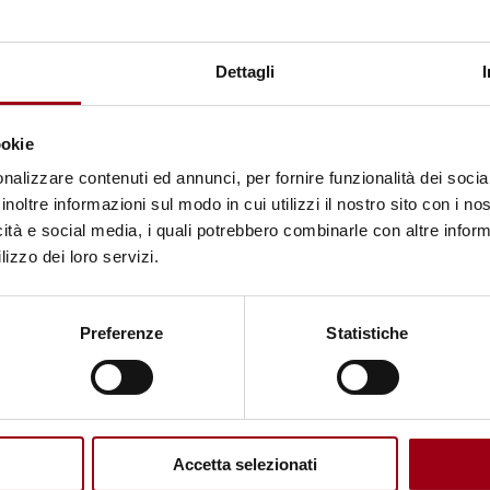
Documenti
Dettagli
Disegno di legge n
«Istituzione dell
la promozione e la 
ookie
umani e la tutela d
nalizzare contenuti ed annunci, per fornire funzionalità dei socia
detenute o private
inoltre informazioni sul modo in cui utilizzi il nostro sito con i n
(Documentazione 
icità e social media, i quali potrebbero combinarle con altre inform
lizzo dei loro servizi.
Preferenze
Statistiche
arole chiave
condizioni carcerarie
promozione diritti uma
Accetta selezionati
protezione dei diritti 