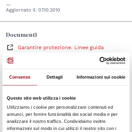
Aggiornato il:
07.10.2010
Documenti
Garantire protezione. Linee guida
dell’Unione Europea sui difensori dei
diritti umani (Documentazione - 2007)
(pdf, 53.06 KB)
Consenso
Dettagli
Informazioni sui cookie
Parole chiave
Questo sito web utilizza i cookie
Utilizziamo i cookie per personalizzare contenuti ed
difensori dei diritti umani
pace
annunci, per fornire funzionalità dei social media e per
analizzare il nostro traffico. Condividiamo inoltre
Unione Europea
diritti umani
informazioni sul modo in cui utilizzi il nostro sito con i