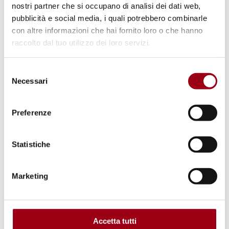
nostri partner che si occupano di analisi dei dati web,
linee guida
pubblicità e social media, i quali potrebbero combinarle
con altre informazioni che hai fornito loro o che hanno
raccolto dal tuo utilizzo dei loro servizi.
Selezione
Necessari
del
consenso
Preferenze
Statistiche
Marketing
Accetta tutti