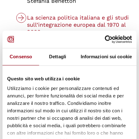
Stefania Benetton
La scienza politica italiana e gli studi
sull’integrazione europea dal 1970 al
2000
Marco Mascia
Armi chimiche in Siria: dall’impiego al
Consenso
Dettagli
Informazioni sui cookie
disarmo
Alessandro Pascolini
Questo sito web utilizza i cookie
Dichiarazione di Milano-Bicocca sulla
Utilizziamo i cookie per personalizzare contenuti ed
prevenzione della tortura
annunci, per fornire funzionalità dei social media e per
Documentazione
analizzare il nostro traffico. Condividiamo inoltre
informazioni sul modo in cui utilizzi il nostro sito con i
nostri partner che si occupano di analisi dei dati web,
pubblicità e social media, i quali potrebbero combinarle
Aggiornato il:
30.06.2015
con altre informazioni che hai fornito loro o che hanno