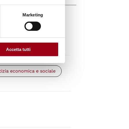
Marketing
zia educativa nella
ionale (Annalisa Pavan -
Accetta tutti
tizia economica e sociale