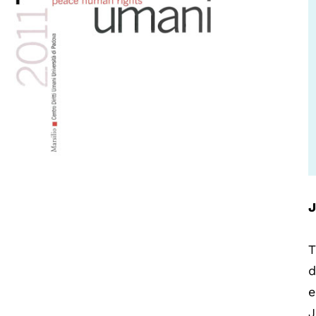
J
T
d
e
J