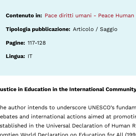
Contenuto in
Pace diritti umani - Peace Human 
Tipologia pubblicazione
Articolo / Saggio
Pagine
117-128
Lingua
IT
ustice in Education in the International Communit
he author intends to underscore UNESCO’s fundame
ebates and international actions aimed at promoti
stablished in the Universal Declaration of Human R
omtien World Declaration on Education for All (199