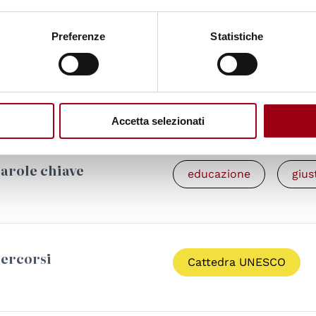
Preferenze
Statistiche
Documenti
Questioni di giusti
comunità internaz
2011)
(pdf, 79.7 KB)
Accetta selezionati
arole chiave
educazione
gius
ercorsi
Cattedra UNESCO