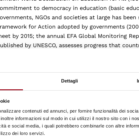
ommitment to democracy in education (basic educat
overnments, NGOs and societies at large has been 
ramework for Action adopted by governments (2000
eet by 2015; the annual EFA Global Monitoring Re
ublished by UNESCO, assesses progress that countr
aking towards the six EFA goals. The 2010 GMR in
 statistical tool based on data covering eighty dev
hart the dimensions of marginalisation in educatio
Dettagli
esource that can help inform policy design and pu
lways reports, basic education for all is an attaina
olitical leaders make common cause to make the ri
ookie
eality.
nalizzare contenuti ed annunci, per fornire funzionalità dei socia
inoltre informazioni sul modo in cui utilizzi il nostro sito con i n
icità e social media, i quali potrebbero combinarle con altre inform
ggiornato il:
26.02.2019
lizzo dei loro servizi.