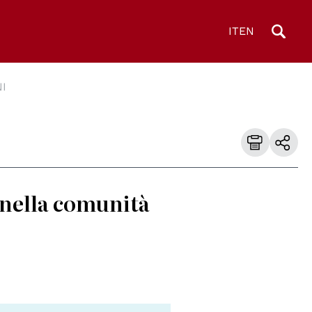
IT
EN
I
a nella comunità