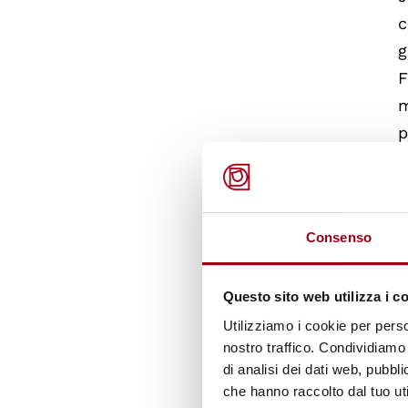
c
g
F
m
p
m
a
c
Consenso
r
a
p
Questo sito web utilizza i c
r
Utilizziamo i cookie per perso
nostro traffico. Condividiamo 
di analisi dei dati web, pubbl
A
che hanno raccolto dal tuo uti