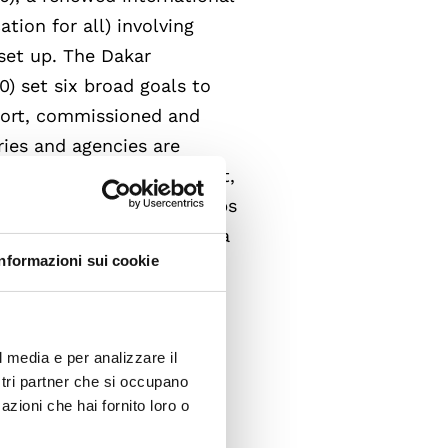
ion for all) involving
set up. The Dakar
) set six broad goals to
port, commissioned and
ies and agencies are
troduced the DME data set,
eloping countries that helps
n, and therefore provides a
Informazioni sui cookie
blic debate. As UNESCO
ble goal, provided that
ght to education for all a
l media e per analizzare il
ostri partner che si occupano
azioni che hai fornito loro o