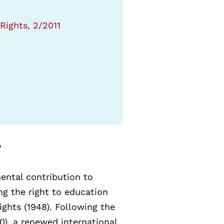
Rights, 2/2011
y
ntal contribution to
ng the right to education
ights (1948). Following the
0), a renewed international