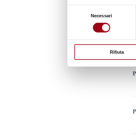
Selezione
Necessari
del
consenso
Rifiuta
P
P