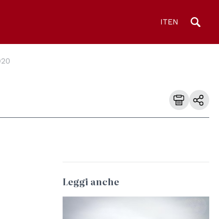
IT
EN
020
Leggi anche
© UN Photo/UNHCR/Phil Behan