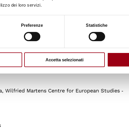
lizzo dei loro servizi.
Preferenze
Statistiche
ni 2014 del Parlamento europeo
Accetta selezionati
gli Studi di Pavia, Segretario Generale AUSE
a, Wilfried Martens Centre for European Studies ‐
s