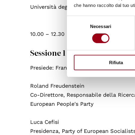
che hanno raccolto dal tuo uti
Università degli Studi di Catania
Selezione
Necessari
del
10.00 – 12.30
consenso
Sessione 1 – Verso le elezio
Rifiuta
Presiede: Francesco Velo, Università de
Roland Freudenstein
Co-Direttore, Responsabile della Ricerc
European People's Party
Luca Cefisi
Presidenza, Party of European Socialist