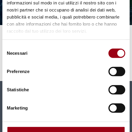
informazioni sul modo in cui utilizzi il nostro sito con i
nostri partner che si occupano di analisi dei dati web,
pubblicità e social media, i quali potrebbero combinarle
con altre informazioni che hai fornito loro o che hanno
raccolto dal tuo utilizzo dei loro servizi.
GIUSTIZIA CLIMATICA
Giustizia climatica 1 - Lasciare i
Selezione
combustibili fossili nel sottosuolo
Necessari
del
consenso
Preferenze
11.01.2025
Statistiche
Newsletter
Marketing
Nuovi contenuti e news mensili direttamente nella
tua casella di posta.
ISCRIVITI