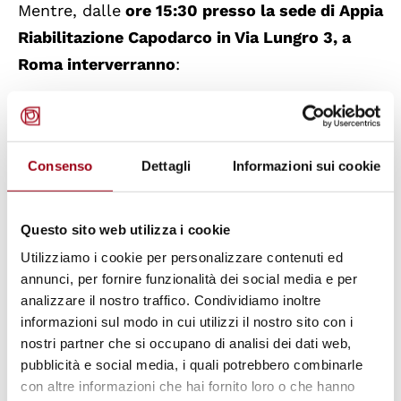
Mentre, dalle
ore 15:30 presso la sede di Appia
Riabilitazione Capodarco in Via Lungro 3, a
Roma interverranno
:
Mario Lizza
Obiettore di coscienza in servizio civile nel
Consenso
Dettagli
Informazioni sui cookie
1974
Davide Baldini
Questo sito web utilizza i cookie
Obiettore di coscienza in servizio civile nel
Utilizziamo i cookie per personalizzare contenuti ed
1974
annunci, per fornire funzionalità dei social media e per
analizzare il nostro traffico. Condividiamo inoltre
informazioni sul modo in cui utilizzi il nostro sito con i
Luigi Politano
nostri partner che si occupano di analisi dei dati web,
Coordinatore Comunità di Capodarco
pubblicità e social media, i quali potrebbero combinarle
con altre informazioni che hai fornito loro o che hanno