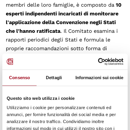
membri delle loro famiglie, è composto da
10
esperti indipendenti incaricati di monitorare
l'applicazione della Convenzione negli Stati
che l'hanno ratificata
. Il Comitato esamina i
rapporti periodici degli Stati e formula le
proprie raccomandazioni sotto forma di
"osservazioni conclusive". Inoltre, ai sensi
dell'art. 77 della Convenzione,
in date
circostanze il Comitato può ricevere anche
Consenso
Dettagli
Informazioni sui cookie
comunicazioni da parte di individui
che
lamentano la violazione dei propri diritti.
Questo sito web utilizza i cookie
Utilizziamo i cookie per personalizzare contenuti ed
La Convenzione internazionale sulla
annunci, per fornire funzionalità dei social media e per
protezione dei diritti di tutti i lavoratori
analizzare il nostro traffico. Condividiamo inoltre
migranti e dei membri delle loro famiglie è
informazioni sul modo in cui utilizzi il nostro sito con i