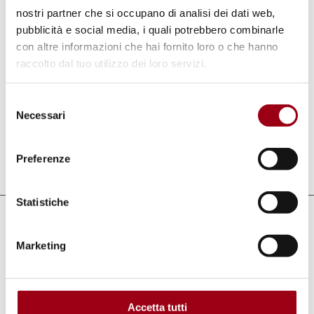
stata adottata dall'Assemblea generale delle
nostri partner che si occupano di analisi dei dati web,
pubblicità e social media, i quali potrebbero combinarle
Nazioni Unite il 18 dicembre 1990 ed è entrata
con altre informazioni che hai fornito loro o che hanno
in vigore il 1° luglio 2003. Al 31 marzo 2010 gli
raccolto dal tuo utilizzo dei loro servizi.
stati parte sono 44.
Nessuno stato membro
dell'Unione Europea ha ratificato la
Selezione
Necessari
Convenzione.
del
consenso
Preferenze
Aggiornato il:
10.03.2011
Statistiche
Collegamenti
Marketing
Nazioni Unite, Comitato per la protezione
dei diritti dei lavoratori migranti e dei
membri delle loro famiglie, pagina della
Accetta tutti
14° Sessione