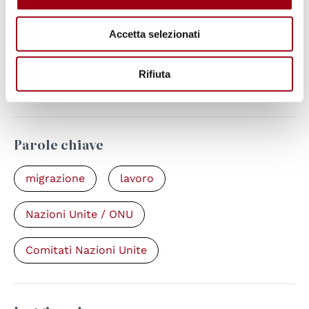
Nazioni Unite, Comitato per la protezione
Accetta selezionati
dei diritti dei lavoratori migranti e dei
membri delle loro famiglie, pagina della
Rifiuta
14° Sessione
Parole chiave
migrazione
lavoro
Nazioni Unite / ONU
Comitati Nazioni Unite