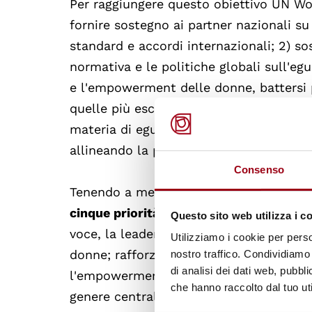
Per raggiungere questo obiettivo UN Wo
fornire sostegno ai partner nazionali su
standard e accordi internazionali; 2) sos
normativa e le politiche globali sull'eg
e l'empowerment delle donne, battersi pe
quelle più escluse; 4) guidare e promuo
materia di eguaglianza di genere; e 5)
allineando la pratica con la normativa.
Consenso
Tenendo a mente gli specifici contesti 
cinque priorità tematiche
sulle quali U
Questo sito web utilizza i c
voce, la leadership e la partecipazione 
Utilizziamo i cookie per perso
donne; rafforzare l'implementazione de
nostro traffico. Condividiamo 
di analisi dei dati web, pubbl
l'empowerment delle donne in campo eco
che hanno raccolto dal tuo uti
genere centrali nella pianificazione e ne