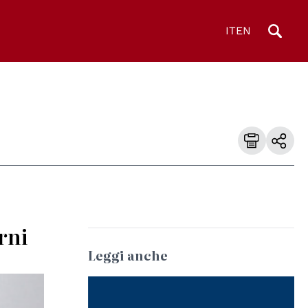
IT
EN
rni
Leggi anche