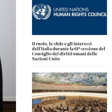
Il ruolo, le sfide e gli interessi
dell'Italia durante la 61ª sessione del
Consiglio dei diritti umani delle
Nazioni Unite
© UN Photo/Jess Hoffman