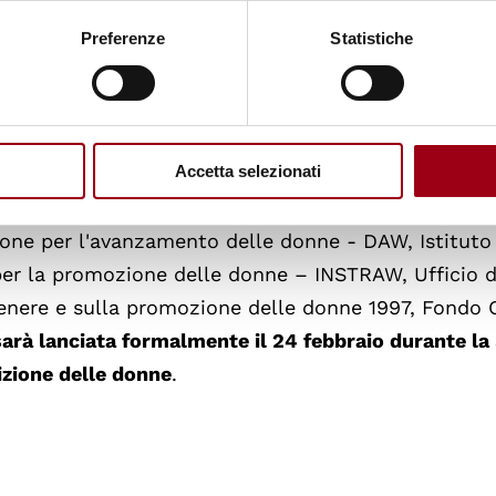
Preferenze
Statistiche
sterrà i partner delle Nazioni Unite
che sono alla
igrazioni, Stato di diritto, degrado ambientale e
ale e salute materna e infantile.
Accetta selezionati
anismo quattro precedenti uffici delle Nazioni Un
sione per l'avanzamento delle donne - DAW, Istituto
 per la promozione delle donne – INSTRAW, Ufficio d
 genere e sulla promozione delle donne 1997, Fondo
sarà lanciata formalmente il 24 febbraio durante la
zione delle donne
.