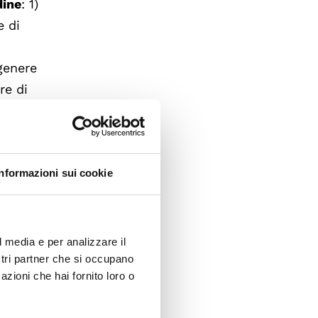
dine
: 1)
e di
 genere
re di
te in
rienza,
Informazioni sui cookie
o
are la
ti delle
l media e per analizzare il
ostri partner che si occupano
azioni che hai fornito loro o
za di
iale,