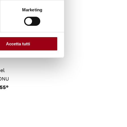
Marketing
 testa
Accetta tutti
ite che
el
 ONU
 55°