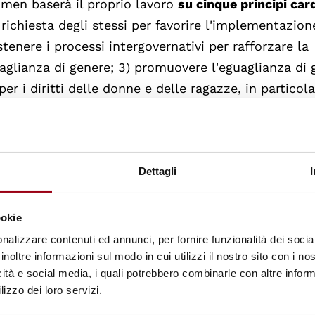
men baserà il proprio lavoro
su cinque principi car
 richiesta degli stessi per favorire l'implementazion
tenere i processi intergovernativi per rafforzare la
uaglianza di genere; 3) promuovere l'eguaglianza di
r i diritti delle donne e delle ragazze, in particola
vere la coerenza nel lavoro del sistema Nazioni Uni
 agire come mediatore globale di conoscenza ed espe
Dettagli
di ciascun paese, la Bachelet ha inoltre
sottolineat
N Women concentrerà la propria attenzione: aument
ookie
delle donne; porre termine alla violenza nei confron
nalizzare contenuti ed annunci, per fornire funzionalità dei socia
lla agenda su sicurezza, pace e donne; aumentare
inoltre informazioni sul modo in cui utilizzi il nostro sito con i n
icità e social media, i quali potrebbero combinarle con altre inform
nomico; rendere le priorità relative all'eguaglian
lizzo dei loro servizi.
lla gestione delle risorse budgetarie a livello settor