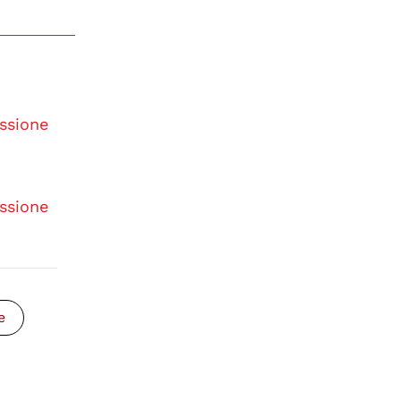
ssione
ssione
e