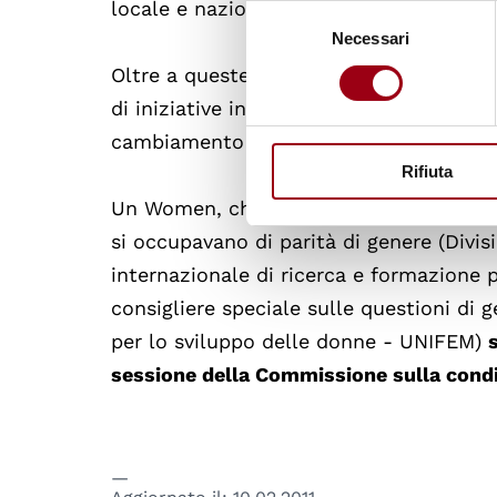
locale e nazionale.
Selezione
Necessari
del
consenso
Oltre a queste cinque aree,
UN Women so
di iniziative in aree come HIV e AIDS, m
cambiamento climatico, protezione soci
Rifiuta
Un Women, che raggruppa in un solo org
si occupavano di parità di genere (Divi
internazionale di ricerca e formazione
consigliere speciale sulle questioni di
per lo sviluppo delle donne - UNIFEM)
sessione della Commissione sulla condi