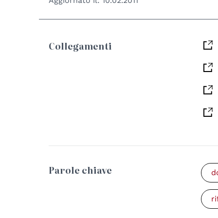
Aggiornato il:
10.02.2011
Collegamenti
Parole chiave
d
r