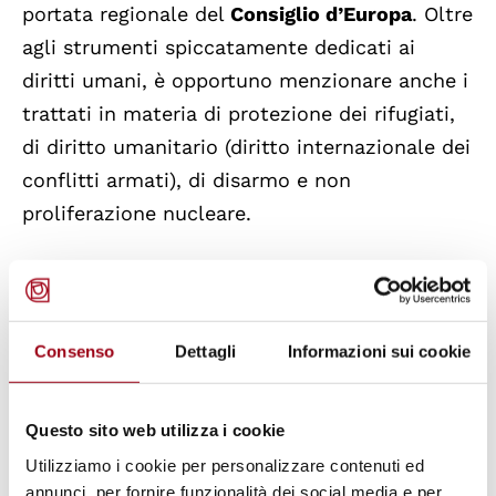
portata regionale del
Consiglio d’Europa
. Oltre
agli strumenti spiccatamente dedicati ai
diritti umani, è opportuno menzionare anche i
trattati in materia di protezione dei rifugiati,
di diritto umanitario (diritto internazionale dei
conflitti armati), di disarmo e non
proliferazione nucleare.
Queste norme internazionali convenzionali,
unitamente a quelle dei trattati istitutivi
dell’Unione Europea e al diritto derivato
Consenso
Dettagli
Informazioni sui cookie
dell’Unione, hanno
prevalenza sulle norme di
legge nazionali
:
l’art. 117 (1) della Costituzione
Questo sito web utilizza i cookie
stabilisce infatti che “[l]a potestà legislativa è
Utilizziamo i cookie per personalizzare contenuti ed
esercitata dallo Stato e dalle Regioni nel
annunci, per fornire funzionalità dei social media e per