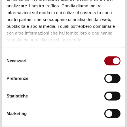
rispetto della Costituzione, nonché dei vincoli
analizzare il nostro traffico. Condividiamo inoltre
derivanti dall'ordinamento comunitario e dagli
informazioni sul modo in cui utilizzi il nostro sito con i
nostri partner che si occupano di analisi dei dati web,
obblighi internazionali”. L’eventuale
pubblicità e social media, i quali potrebbero combinarle
incompatibilità tra le disposizioni di trattati
con altre informazioni che hai fornito loro o che hanno
internazionali ratificati dall’Italia e norme
raccolto dal tuo utilizzo dei loro servizi.
interne di portata legislativa è accertata dalla
Corte Costituzionale
.
Selezione
Necessari
del
consenso
Tutte le norme dello Stato vanno interpretate
Preferenze
in maniera
compatibile con gli obblighi
internazionali
dell’Italia, compresi quelli
Statistiche
assunti in materia di diritti umani.
Marketing
Aggiornato il:
01.01.2024