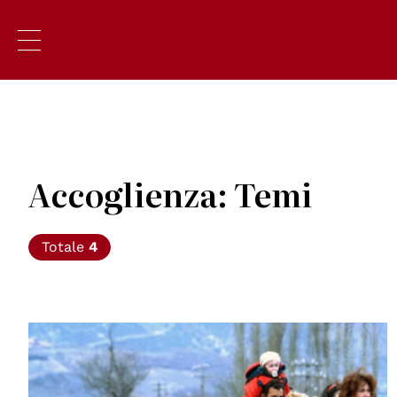
Accoglienza: Temi
Totale
4
© R LeMoyne / United Nations