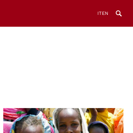
IT
EN
© UN Photo