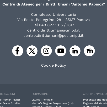
Centro di Ateneo per i Diritti Umani "Antonio Papisca"
Complesso Universitario
Via Beato Pellegrino, 28 - 35137 Padova
Tel 049 827 1816 / 1817
centro.dirittiumani@unipd.it
centro.dirittiumani@pec.unipd.it
Cookie Policy
BLICAZIONI
FORMAZIONE
ARCHIVIO "PACE D
e Human Rights
Laurea Triennale
Presentazione dell
e Peace Studies
Master’s Degree Programme (LM)
Regione del Veneto
rca
Master Europeo (E.MA)
diritti umani