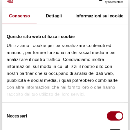
Consenso
Dettagli
Informazioni sui cookie
NAZIONI UNITE / ONU
5 giugno: Giornata Internazionale
per l’Ambiente
Questo sito web utilizza i cookie
Utilizziamo i cookie per personalizzare contenuti ed
annunci, per fornire funzionalità dei social media e per
04.06.2012
analizzare il nostro traffico. Condividiamo inoltre
informazioni sul modo in cui utilizzi il nostro sito con i
nostri partner che si occupano di analisi dei dati web,
© UNESCO
pubblicità e social media, i quali potrebbero combinarle
con altre informazioni che hai fornito loro o che hanno
raccolto dal tuo utilizzo dei loro servizi.
Selezione
Necessari
del
consenso