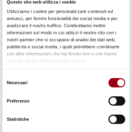
Questo sito web utilizza i cookie
UNIONE EUROPEA
Utilizziamo i cookie per personalizzare contenuti ed
Corte di giustizia dell’Unione
annunci, per fornire funzionalità dei social media e per
analizzare il nostro traffico. Condividiamo inoltre
Europea
informazioni sul modo in cui utilizzi il nostro sito con i
nostri partner che si occupano di analisi dei dati web,
pubblicità e social media, i quali potrebbero combinarle
01.01.2024
con altre informazioni che hai fornito loro o che hanno
raccolto dal tuo utilizzo dei loro servizi.
© European Union 2013 - European Parliament.
(Attribution-NonCommercial-NoDerivs Creative
Commons license)
Selezione
Necessari
del
consenso
Preferenze
Statistiche