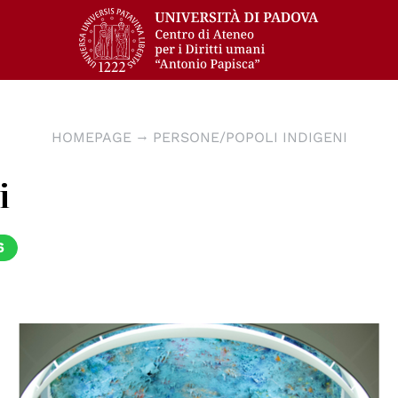
HOMEPAGE
PERSONE/POPOLI INDIGENI
i
6
© UNPhoto