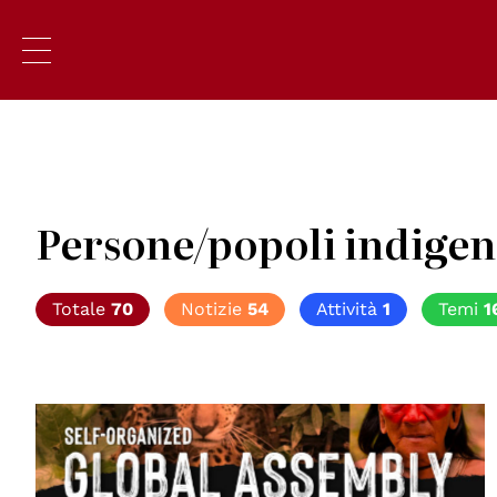
Persone/popoli indigen
Totale
70
Notizie
54
Attività
1
Temi
1
© Assemblea Mondiale per l'Amazzonia