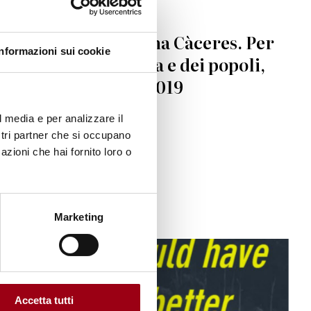
DIRITTI UMANI
In ricordo di Bertha Càceres. Per
Informazioni sui cookie
la difesa della terra e dei popoli,
Padova, 5 giugno 2019
l media e per analizzare il
03.06.2019
ostri partner che si occupano
azioni che hai fornito loro o
Marketing
Accetta tutti