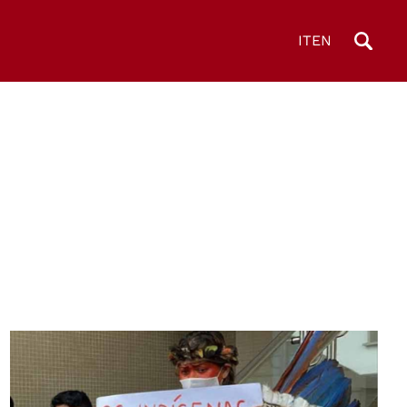
IT
EN
© Carolina Diniz