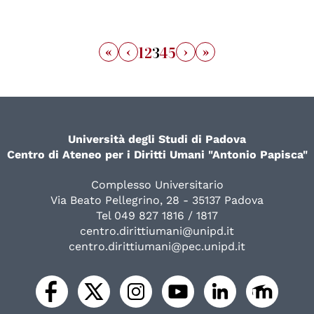
«
‹
›
»
1
2
3
4
5
Università degli Studi di Padova
Centro di Ateneo per i Diritti Umani "Antonio Papisca"
Complesso Universitario
Via Beato Pellegrino, 28 - 35137 Padova
Tel 049 827 1816 / 1817
centro.dirittiumani@unipd.it
centro.dirittiumani@pec.unipd.it