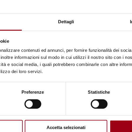
DIRITTI UMANI
Coalizione per i diritti umani nello
Dettagli
sviluppo: pubblicato il rapporto
“Rischi non calcolati. Minacce e
ookie
attacchi contro i difensori dei
nalizzare contenuti ed annunci, per fornire funzionalità dei socia
diritti umani e il ruolo dei
inoltre informazioni sul modo in cui utilizzi il nostro sito con i n
finanzieri per lo sviluppo”
icità e social media, i quali potrebbero combinarle con altre inform
lizzo dei loro servizi.
25.06.2019
Preferenze
Statistiche
Accetta selezionati