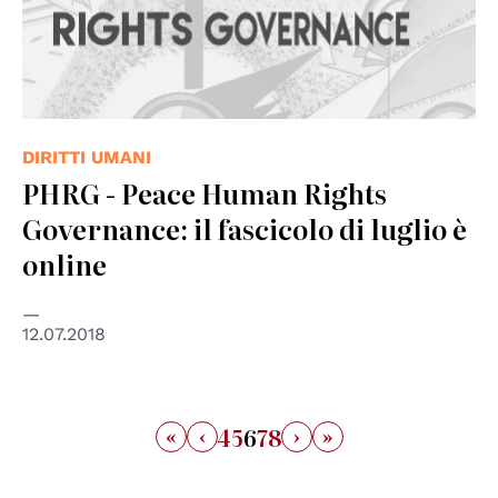
DIRITTI UMANI
PHRG - Peace Human Rights
Governance: il fascicolo di luglio è
online
12.07.2018
«
‹
›
»
4
5
6
7
8