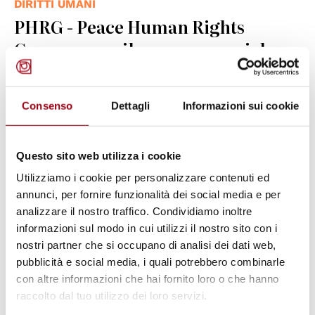
DIRITTI UMANI
PHRG - Peace Human Rights
Governance: il numero speciale
“Challenges and opportunities for
children’s rights facing
Consenso
Dettagli
Informazioni sui cookie
developments in technology” è
online
Questo sito web utilizza i cookie
Utilizziamo i cookie per personalizzare contenuti ed
28.11.2019
annunci, per fornire funzionalità dei social media e per
analizzare il nostro traffico. Condividiamo inoltre
© Nesnad
informazioni sul modo in cui utilizzi il nostro sito con i
nostri partner che si occupano di analisi dei dati web,
pubblicità e social media, i quali potrebbero combinarle
con altre informazioni che hai fornito loro o che hanno
raccolto dal tuo utilizzo dei loro servizi.