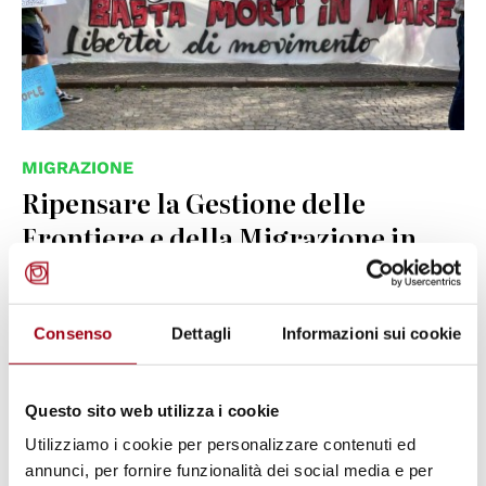
MIGRAZIONE
Ripensare la Gestione delle
Frontiere e della Migrazione in
Italia: una Strategia di De-
securitizzazione
Consenso
Dettagli
Informazioni sui cookie
13.09.2024
Questo sito web utilizza i cookie
© UN Photo
Utilizziamo i cookie per personalizzare contenuti ed
annunci, per fornire funzionalità dei social media e per