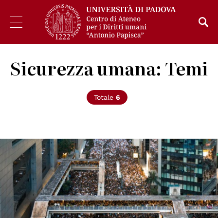
Sicurezza umana: Temi
Totale
6
© cc Manson Yim su Unsplash