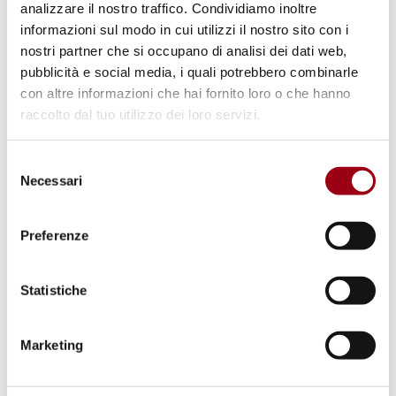
analizzare il nostro traffico. Condividiamo inoltre
informazioni sul modo in cui utilizzi il nostro sito con i
nostri partner che si occupano di analisi dei dati web,
pubblicità e social media, i quali potrebbero combinarle
con altre informazioni che hai fornito loro o che hanno
raccolto dal tuo utilizzo dei loro servizi.
Selezione
Necessari
del
consenso
DICHIARAZIONE UNIVERSALE
Articolo 3 - Alla radice
Preferenze
16.07.2009
Statistiche
Marketing
© UN Photo