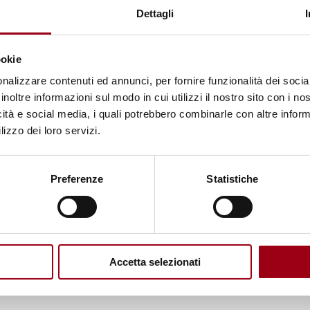
Dettagli
ookie
nalizzare contenuti ed annunci, per fornire funzionalità dei socia
inoltre informazioni sul modo in cui utilizzi il nostro sito con i n
icità e social media, i quali potrebbero combinarle con altre inform
lizzo dei loro servizi.
DISCRIMINAZIONE
Preferenze
Statistiche
Uganda: revocato l’Anti-
Homosexuality Act
Accetta selezionati
05.08.2014