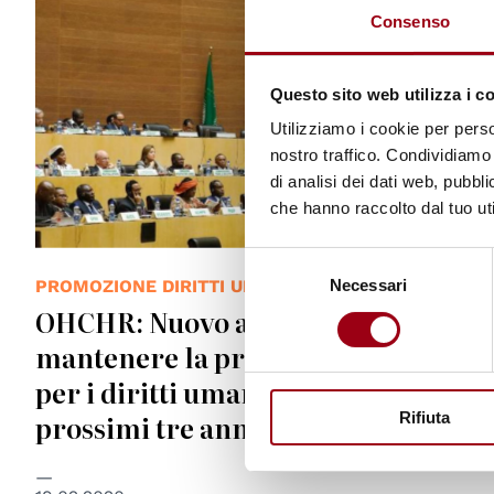
Consenso
Questo sito web utilizza i c
Utilizziamo i cookie per perso
nostro traffico. Condividiamo 
di analisi dei dati web, pubbl
che hanno raccolto dal tuo uti
Selezione
PROMOZIONE DIRITTI UMANI
Necessari
del
OHCHR: Nuovo accordo per
consenso
mantenere la presenza dell’ufficio
per i diritti umani in Uganda per i
prossimi tre anni
Rifiuta