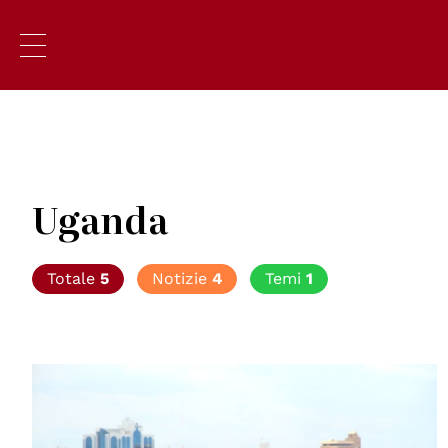
Uganda
Totale
5
Notizie
4
Temi
1
© Andrew Regan