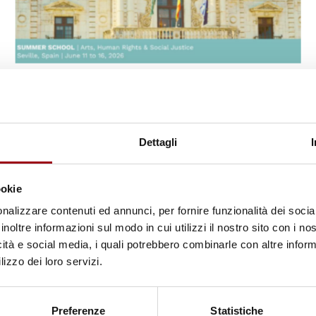
SCUOLE ESTIVE
Università di Siviglia: Summer
school su arte, diritti umani e
Dettagli
giustizia sociale, dall’11 al 16
giugno 2026
ookie
nalizzare contenuti ed annunci, per fornire funzionalità dei socia
23.04.2026
inoltre informazioni sul modo in cui utilizzi il nostro sito con i n
icità e social media, i quali potrebbero combinarle con altre inform
lizzo dei loro servizi.
Preferenze
Statistiche