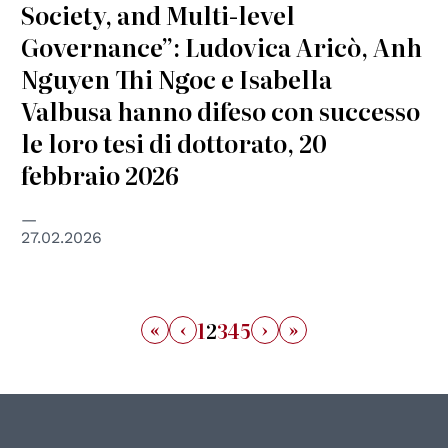
Society, and Multi-level
Governance”: Ludovica Aricò, Anh
Nguyen Thi Ngoc e Isabella
Valbusa hanno difeso con successo
le loro tesi di dottorato, 20
febbraio 2026
27.02.2026
«
‹
›
»
1
2
3
4
5