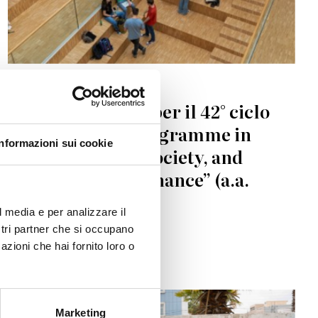
RICERCA
È aperto il Bando per il 42° ciclo
del Joint Ph.D Programme in
Informazioni sui cookie
“Human Rights, Society, and
Multi-level Governance” (a.a.
2026/27)
l media e per analizzare il
ostri partner che si occupano
20.04.2026
azioni che hai fornito loro o
Marketing