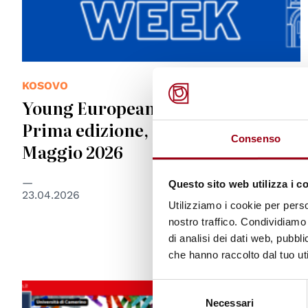
KOSOVO
Young Europeans: Kosovo Week –
Prima edizione, Padova, 11-17
Consenso
Maggio 2026
Questo sito web utilizza i c
23.04.2026
Utilizziamo i cookie per perso
nostro traffico. Condividiamo 
di analisi dei dati web, pubbl
che hanno raccolto dal tuo uti
Selezione
© Università di Camerino
Necessari
del