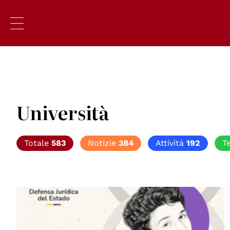
Università
Totale
583
Notizie
384
Attività
192
T