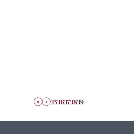
«
‹
35
36
37
38
39