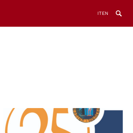
IT
EN
© Centro Diritti Umani - Università di Padova