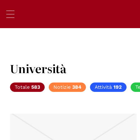
Università
Totale
583
Notizie
384
Attività
192
T