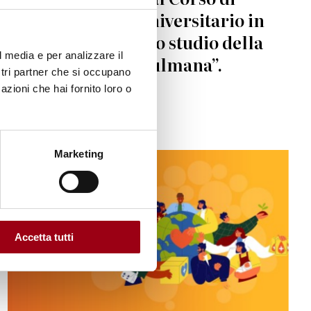
aggiornamento universitario in
“Fondamenti per lo studio della
l media e per analizzare il
civiltà arabo-musulmana”.
ostri partner che si occupano
azioni che hai fornito loro o
16.07.2009
Marketing
Accetta tutti