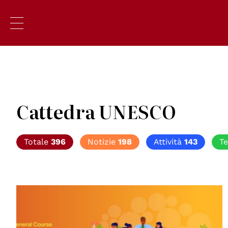
Cattedra UNESCO
Totale
396
Notizie
198
Attività
143
T