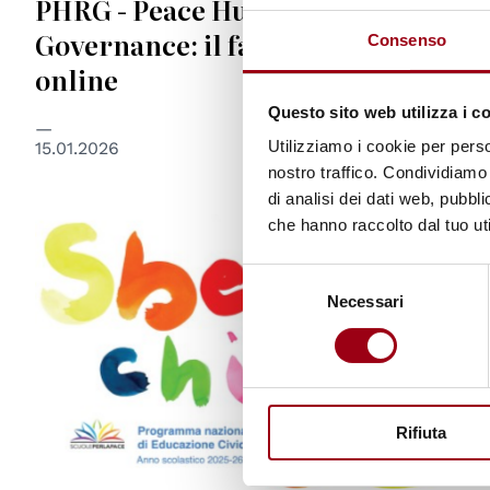
PHRG - Peace Human Rights
Governance: il fascicolo 2/2025 è
Consenso
online
Questo sito web utilizza i c
Utilizziamo i cookie per perso
15.01.2026
nostro traffico. Condividiamo 
di analisi dei dati web, pubbl
che hanno raccolto dal tuo uti
© Scuole per la Pace
Selezione
Necessari
del
consenso
Rifiuta