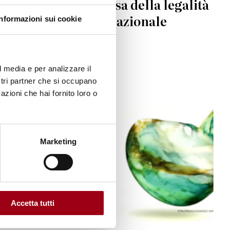
Appello per la difesa della legalità
e del diritto internazionale
Informazioni sui cookie
05.01.2026
l media e per analizzare il
ostri partner che si occupano
azioni che hai fornito loro o
© UNESCO
Marketing
Accetta tutti