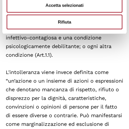
livello di educazione; status di migrante,
Accetta selezionati
rifugiato, rimpatriato, apolide o sfollato
interno; disabilità; tratti genetici; condizione
Rifiuta
mentale o fisica, inclusa una condizione
infettivo-contagiosa e una condizione
psicologicamente debilitante; o ogni altra
condizione (Art.1.1).
L'intolleranza viene invece definita come
“un’azione o un insieme di azioni o espressioni
che denotano mancanza di rispetto, rifiuto o
disprezzo per la dignità, caratteristiche,
convinzioni o opinioni di persone per il fatto
di essere diverse o contrarie. Può manifestarsi
come marginalizzazione ed esclusione di