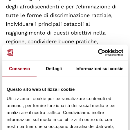
degli afrodiscendenti e per l’eliminazione di
tutte le forme di discriminazione razziale,
individuare i principali ostacoli al
raggiungimento di questi obiettivi nella
regione, condividere buone pratiche,
formulare raccomandazioni e offrire
assistenza tecnica per la loro
implementazione.
Consenso
Dettagli
Informazioni sui cookie
Convenzione interamericana contro
Questo sito web utilizza i cookie
ogni forma di discriminazione e
Utilizziamo i cookie per personalizzare contenuti ed
intolleranza
annunci, per fornire funzionalità dei social media e per
analizzare il nostro traffico. Condividiamo inoltre
Come la Convenzione interamericana contro il
informazioni sul modo in cui utilizzi il nostro sito con i
razzismo, questo documento è stato adottato
nostri partner che si occupano di analisi dei dati web,