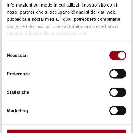
informazioni sul modo in cui utilizzi il nostro sito con i
Nel 2007 redige un rapporto che
nostri partner che si occupano di analisi dei dati web,
approfondisce le problematiche legate
pubblicità e social media, i quali potrebbero combinarle
all’intersezione tra cultura e violenza contro
con altre informazioni che hai fornito loro o che hanno
le donne. Nel 2009 si dedica
raccolto dal tuo utilizzo dei loro servizi.
all’approfondimento della dimensione
Selezione
economico-politica dei diritti umani delle
Necessari
del
donne.
consenso
Preferenze
In un contesto di ricerca ampio e dai confini
labili, la Relatrice speciale mostra esperienza,
Statistiche
competenza e capacità nello standardizzare
la terminologia più adatta ad analizzare e
Marketing
indirizzare l’evoluzione del concetto di
violenza sulle donne. Così l’enfasi è posta
sull’universalità del fenomeno, sulla