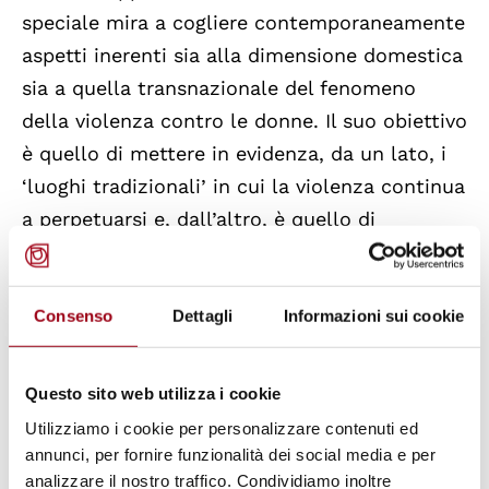
speciale mira a cogliere contemporaneamente
aspetti inerenti sia alla dimensione domestica
sia a quella transnazionale del fenomeno
della violenza contro le donne. Il suo obiettivo
è quello di mettere in evidenza, da un lato, i
‘luoghi tradizionali’ in cui la violenza continua
a perpetuarsi e, dall’altro, è quello di
considerare nuovi ambiti in cui se ne possono
osservare le conseguenze. A tal proposito, nel
primo rapporto del 2004, Yakin Ertürk
Consenso
Dettagli
Informazioni sui cookie
presenta un’anticipazione della trattazione
relativa a donne e Aids in termini di “malattia
Questo sito web utilizza i cookie
causata dalla violenza e nel contempo di
Utilizziamo i cookie per personalizzare contenuti ed
vettore di violenza contro la donna”(a).
annunci, per fornire funzionalità dei social media e per
analizzare il nostro traffico. Condividiamo inoltre