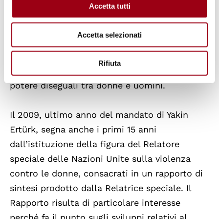
Accetta tutti
moltitudine di forme in cui esso si manifesta,
sull’interdipendenza delle diverse tipologie di
Accetta selezionati
discriminazione contro le donne e sul legame
che intercorre tra la violenza di genere e i
Rifiuta
modelli di dominazione basati su relazioni di
potere diseguali tra donne e uomini.
Il 2009, ultimo anno del mandato di Yakin
Ertürk, segna anche i primi 15 anni
dall’istituzione della figura del Relatore
speciale delle Nazioni Unite sulla violenza
contro le donne, consacrati in un rapporto di
sintesi prodotto dalla Relatrice speciale. Il
Rapporto risulta di particolare interesse
perché fa il punto sugli sviluppi relativi al