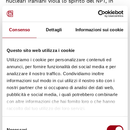
nucleari iraniani viola lo spirito del NPT, in
particolare essendo stati appunto gli USA a
formulare (con l'Unione Sovietica) lo stesso
testo del trattato, di cui costituiscono uno
Consenso
Dettagli
Informazioni sui cookie
stato depositario.
Questo sito web utilizza i cookie
Si tratta in realtà della seconda volta in cui
Utilizziamo i cookie per personalizzare contenuti ed
gli USA distruggono gli impianti nucleari di un
annunci, per fornire funzionalità dei social media e per
paese non militarmente nucleare parte del
analizzare il nostro traffico. Condividiamo inoltre
NPT. Nell'ambito dell'operazione "Package Q"
informazioni sul modo in cui utilizzi il nostro sito con i
il 19 gennaio 1991 forze aeree americane
nostri partner che si occupano di analisi dei dati web,
pubblicità e social media, i quali potrebbero combinarle
attaccarono pesantemente il centro irakeno di
con altre informazioni che hai fornito loro o che hanno
Al Tuwaitha distruggendo i due reattori di
raccolto dal tuo utilizzo dei loro servizi.
ricerca operativi IRT-5000 e Tammuz 2 oltre a
laboratori di fisica nucleare e radiochimica,
Selezione
Necessari