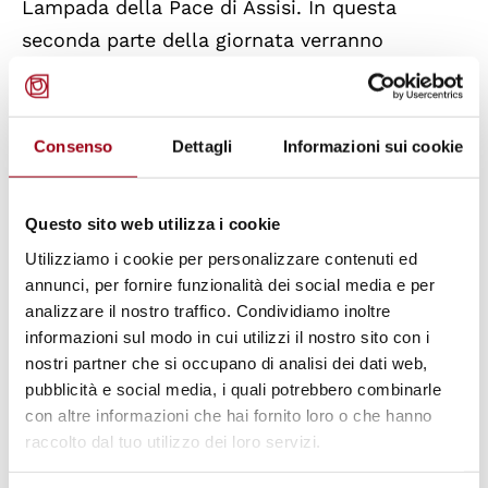
Lampada della Pace di Assisi. In questa
seconda parte della giornata verranno
presentati i programmi di educazione civica e
le attività delle associazioni aderenti.
Consenso
Dettagli
Informazioni sui cookie
In caso di maltempo, la manifestazione si
terrà presso il Duomo di Asiago.
Questo sito web utilizza i cookie
Utilizziamo i cookie per personalizzare contenuti ed
La giornata si concluderà alle 20.30 nella
annunci, per fornire funzionalità dei social media e per
chiesa di San Rocco con le voci e la musica
analizzare il nostro traffico. Condividiamo inoltre
del Gruppo Corale Altopiano 7 Comuni e dei
informazioni sul modo in cui utilizzi il nostro sito con i
nostri partner che si occupano di analisi dei dati web,
Giovani Musicisti Altopianesi.
pubblicità e social media, i quali potrebbero combinarle
con altre informazioni che hai fornito loro o che hanno
Il Giro d’Italia per la Pace è stato inaugurato
raccolto dal tuo utilizzo dei loro servizi.
con la sua prima tappa a Napoli il 19 febbraio