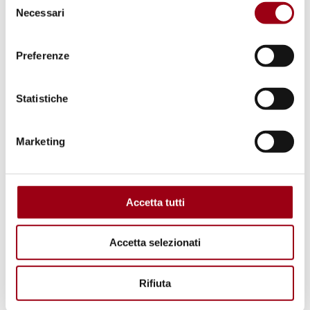
Gli esperti delle Nazioni Unite avevano
Necessari
del
precedentemente espresso preoccupazione, in
consenso
due lettere ufficiali al governo italiano, sulla
Preferenze
criminalizzazione o il blocco degli aiuti
umanitari ai migranti e rifugiati nel Mar
Statistiche
Mediterraneo e sul rifiuto di permettere alle
navi delle ONG di sbarcare nei porti italiani.
Marketing
Il 14 giugno 2019, l'Italia ha approvato un
decreto di emergenza, imponendo multe alle
Accetta tutti
navi per ogni persona soccorsa in mare e
trasferita sul territorio italiano, oltre a
Accetta selezionati
minacciare di revocare o sospendere la loro
licenza.
Rifiuta