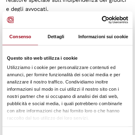
e degli avvocati.
"I politici dovrebbero astenersi dal
commentare le decisioni giudiziarie,
Consenso
Dettagli
Informazioni sui cookie
specialmente quando i procedimenti legali
sono ancora in corso. Dichiarazioni pubbliche
Questo sito web utilizza i cookie
e attacchi personali da parte di personalità
Utilizziamo i cookie per personalizzare contenuti ed
politiche di alto livello rappresentano una
annunci, per fornire funzionalità dei social media e per
seria interferenza con l'autonomia individuale
analizzare il nostro traffico. Condividiamo inoltre
informazioni sul modo in cui utilizzi il nostro sito con i
dei giudici e possono avere l'effetto di
nostri partner che si occupano di analisi dei dati web,
ostacolare l'autorità del potere giudiziario
pubblicità e social media, i quali potrebbero combinarle
come una branca autonoma del potere
con altre informazioni che hai fornito loro o che hanno
statale", ha detto García-Sayán.
raccolto dal tuo utilizzo dei loro servizi.
Selezione