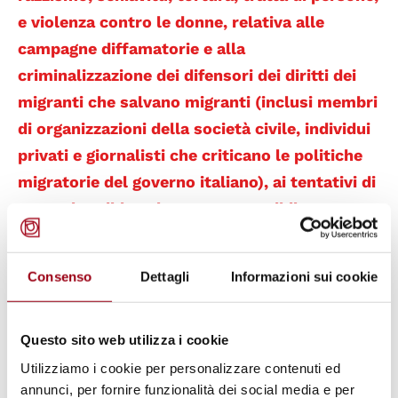
e violenza contro le donne, relativa alle
campagne diffamatorie e alla
criminalizzazione dei difensori dei diritti dei
migranti che salvano migranti (inclusi membri
di organizzazioni della società civile, individui
privati e giornalisti che criticano le politiche
migratorie del governo italiano), ai tentativi di
ostacolare il loro lavoro, presumibilmente
effettuati dalle autorità italiane, e alle
crescenti preoccupazioni per l'impatto
Consenso
Dettagli
Informazioni sui cookie
negativo sui diritti umani dei migranti a
seguito della proposta di legge in materia di
Questo sito web utilizza i cookie
immigrazione e sicurezza, che rischia di
criminalizzare ulteriormente la solidarietà e
Utilizziamo i cookie per personalizzare contenuti ed
annunci, per fornire funzionalità dei social media e per
lasciare molti migranti in situazioni irregolari