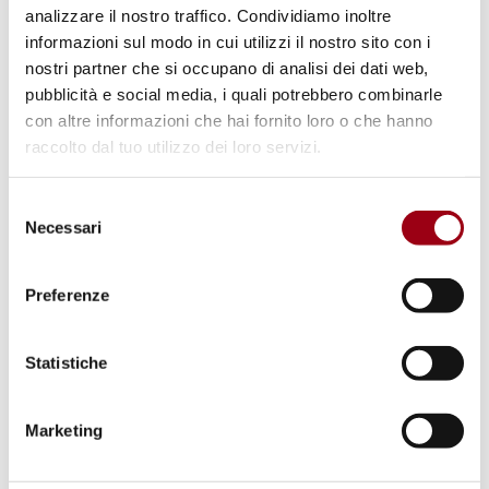
analizzare il nostro traffico. Condividiamo inoltre
(12 novembre 2018)
.
informazioni sul modo in cui utilizzi il nostro sito con i
nostri partner che si occupano di analisi dei dati web,
Lettera di risposta del Governo italiano (20
pubblicità e social media, i quali potrebbero combinarle
con altre informazioni che hai fornito loro o che hanno
maggio 2019)
raccolto dal tuo utilizzo dei loro servizi.
Selezione
Necessari
del
consenso
Preferenze
Comunicazione congiunta delle procedure
speciali con mandati tematici su: alloggio,
Statistiche
migranti, minoranze e razzismo, relativamente
alle informazioni ricevute circa le
Marketing
manifestazioni violente motivate dall’odio
avvenute tra il 2 e il 5 aprile e dirette verso 75