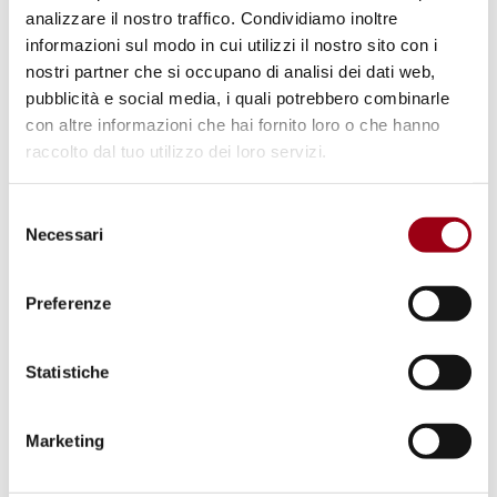
analizzare il nostro traffico. Condividiamo inoltre
informazioni sul modo in cui utilizzi il nostro sito con i
nostri partner che si occupano di analisi dei dati web,
pubblicità e social media, i quali potrebbero combinarle
con altre informazioni che hai fornito loro o che hanno
raccolto dal tuo utilizzo dei loro servizi.
Selezione
Necessari
del
consenso
NAZIONI UNITE / ONU
Preferenze
26° Congresso Mondiale del
Movimento Federalista Globale:
Statistiche
proseguono le attività di sostegno
alla Campagna per l’istituzione di
Marketing
un’Assemblea Parlamentare delle
Nazioni Unite.