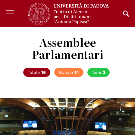
Assemblee
Parlamentari
Totale
16
Notizie
14
Temi
2
© Council of Europe