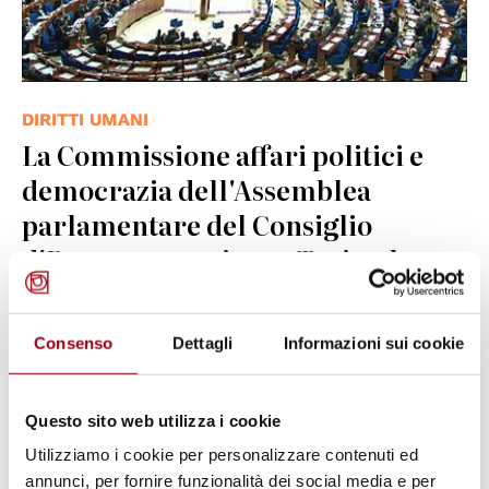
DIRITTI UMANI
La Commissione affari politici e
democrazia dell'Assemblea
parlamentare del Consiglio
d'Europa organizza a Torino la
Conferenza "Diritti umani e
politica estera", 13 dicembre 2012
Consenso
Dettagli
Informazioni sui cookie
11.12.2012
Questo sito web utilizza i cookie
Utilizziamo i cookie per personalizzare contenuti ed
© UN Photo
annunci, per fornire funzionalità dei social media e per