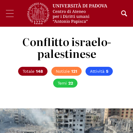
Conflitto israelo-
palestinese
Totale
148
Notizie
121
Attività
5
Temi
22
© UNICEF/Hassan Islyeh