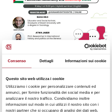
Consenso
Dettagli
Informazioni sui cookie
CITTADINANZA
Palestinian citizenship and
nationality, Università di Padova, 9
Questo sito web utilizza i cookie
maggio 2024
Utilizziamo i cookie per personalizzare contenuti ed
annunci, per fornire funzionalità dei social media e per
analizzare il nostro traffico. Condividiamo inoltre
09.05.2024
informazioni sul modo in cui utilizzi il nostro sito con i
nostri partner che si occupano di analisi dei dati web,