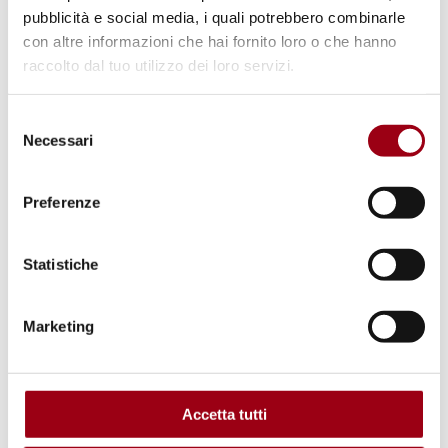
pubblicità e social media, i quali potrebbero combinarle
con altre informazioni che hai fornito loro o che hanno
raccolto dal tuo utilizzo dei loro servizi.
Selezione
Necessari
del
consenso
Preferenze
Statistiche
CONFLITTO ISRAELO-PALESTINESE
UNRWA: Rapporto della revisione
Marketing
indipendente dopo le accuse
israeliane
Accetta tutti